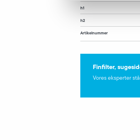
h1
h2
Artikelnummer
Finfilter, sugesi
Vores eksperter står