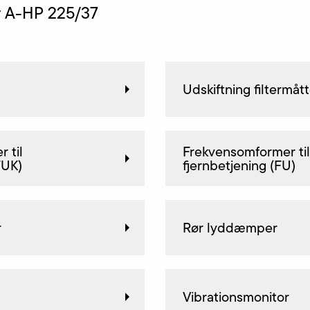
ør A-HP 225/37
Udskiftning filtermåt
 til
Frekvensomformer til
FUK)
fjernbetjening (FU)
r
Rør lyddæmper
Vibrationsmonitor