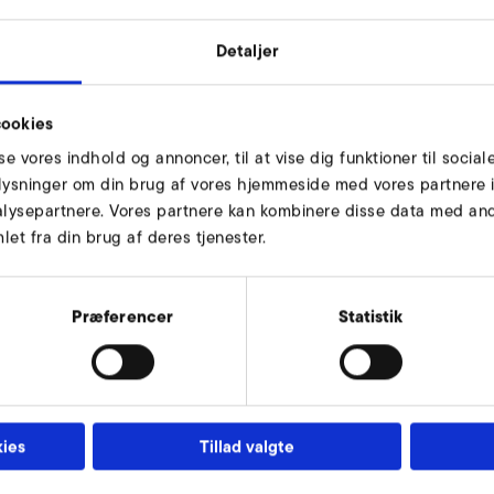
Detaljer
ookies
sse vores indhold og annoncer, til at vise dig funktioner til social
oplysninger om din brug af vores hjemmeside med vores partnere i
lysepartnere. Vores partnere kan kombinere disse data med andr
et fra din brug af deres tjenester.
136
Præferencer
Statistik
151
315
9,5
ies
Tillad valgte
24