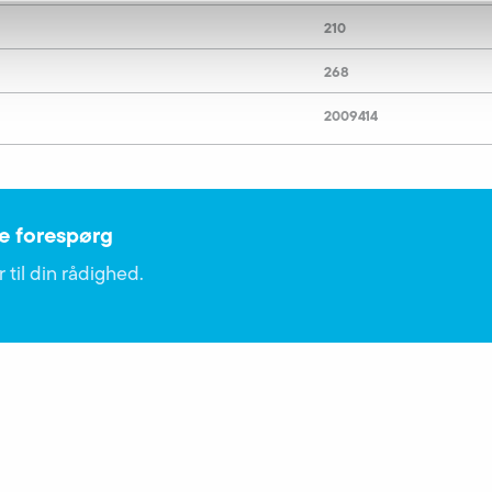
210
268
2009414
de forespørg
 til din rådighed.