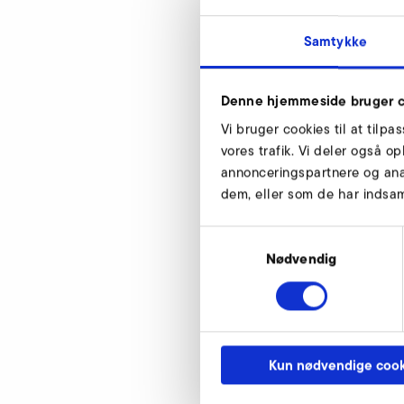
Samtykke
Denne hjemmeside bruger c
Vi bruger cookies til at tilpa
vores trafik. Vi deler også 
annonceringspartnere og ana
dem, eller som de har indsaml
A-HP 225/37
Samtykkevalg
d1
Nødvendig
d2
d3
d5
Kun nødvendige cook
e