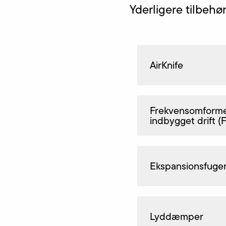
Yderligere tilbeh
AirKnife
Frekvensomformer
indbygget drift (
Ekspansionsfuge
Lyddæmper