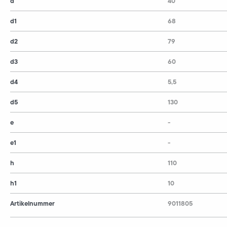
d
40
d1
68
d2
79
d3
60
d4
5,5
d5
130
e
-
e1
-
h
110
h1
10
Artikelnummer
9011805