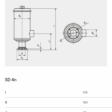
SD 4n
l
315
l1
150