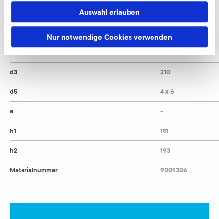
D 05, E 05
Auswahl erlauben
d1
120
Nur notwendige Cookies verwenden
d2
147
d3
210
d5
4 x 6
e
-
h1
151
h2
193
Materialnummer
9009306