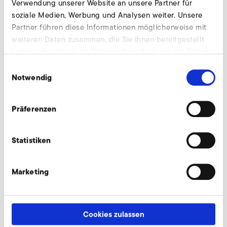
Verwendung unserer Website an unsere Partner für
soziale Medien, Werbung und Analysen weiter. Unsere
Partner führen diese Informationen möglicherweise mit
Feinfilter Saugseite - verkürzte Ausführung
weiteren Daten zusammen, die Sie ihnen bereitgestellt
haben oder die sie im Rahmen Ihrer Nutzung der Dienste
gesammelt haben.
Einwilligungsauswahl
Notwendig
Präferenzen
Statistiken
Marketing
Cookies zulassen