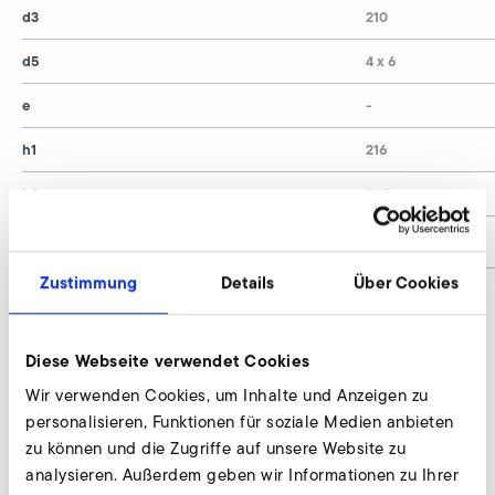
d3
210
d5
4 x 6
e
-
h1
216
h2
265
Materialnummer
9009117
Zustimmung
Details
Über Cookies
Feinfilter, Saugseite anfragen
Diese Webseite verwendet Cookies
Wir beraten individuell und nach Bedarf. Unsere
Wir verwenden Cookies, um Inhalte und Anzeigen zu
Experten stehen Ihnen gerne zur Verfügung.
personalisieren, Funktionen für soziale Medien anbieten
zu können und die Zugriffe auf unsere Website zu
analysieren. Außerdem geben wir Informationen zu Ihrer
Jetzt anfragen