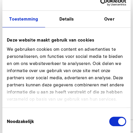
Toestemming
Details
Over
Deze website maakt gebruik van cookies
We gebruiken cookies om content en advertenties te
personaliseren, om functies voor social media te bieden
en om ons websiteverkeer te analyseren. Ook delen we
informatie over uw gebruik van onze site met onze
partners voor social media, adverteren en analyse. Deze
partners kunnen deze gegevens combineren met andere
informatie die u aan ze heeft verstrekt of die ze hebben
2D 04
verzameld op basis van uw gebruik van hun services.
d1
120
Toestemmingsselectie
Noodzakelijk
d2
140