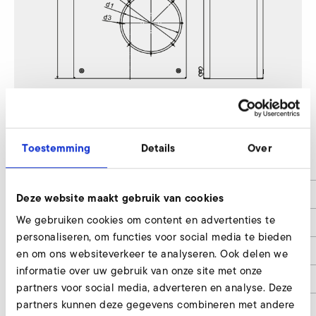
S-MP 710/70
Toestemming
Details
Over
d1
325
d2
340
Deze website maakt gebruik van cookies
We gebruiken cookies om content en advertenties te
d3
7
personaliseren, om functies voor social media te bieden
a
430
en om ons websiteverkeer te analyseren. Ook delen we
informatie over uw gebruik van onze site met onze
b
340
partners voor social media, adverteren en analyse. Deze
partners kunnen deze gegevens combineren met andere
c
0