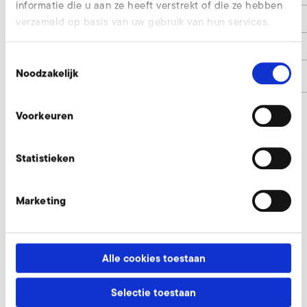
informatie die u aan ze heeft verstrekt of die ze hebben
e
360
verzameld op basis van uw gebruik van hun services.
N X Y°
8 x 22,5
Toestemmingsselectie
Noodzakelijk
Artikelnummer
9022493
Voorkeuren
Filter doos aanvragen
Statistieken
Onze experts helpen u graag.
Marketing
Nu aanvragen
Alle cookies toestaan
Andere toebehoordelen S-MP 710/70
Selectie toestaan