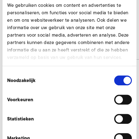
We gebruiken cookies om content en advertenties te
personaliseren, om functies voor social media te bieden
en om ons websiteverkeer te analyseren. Ook delen we
AirKnife
informatie over uw gebruik van onze site met onze
1SD 310
partners voor social media, adverteren en analyse. Deze
partners kunnen deze gegevens combineren met andere
informatie die u aan ze heeft verstrekt of die ze hebben
Artikelnummer
AirKnife
verzameld op basis van uw gebruik van hun services.
Toestemmingsselectie
Noodzakelijk
AirKnife aanvragen
Onze experts helpen u graag.
Voorkeuren
Nu aanvragen
Statistieken
Marketing