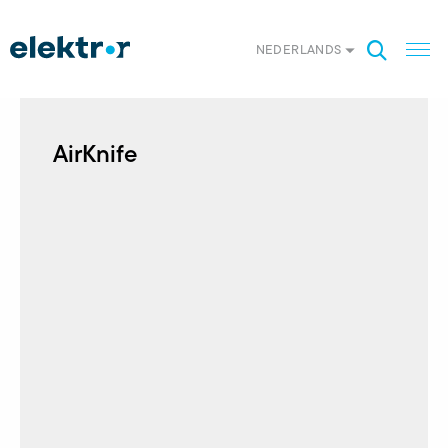
NEDERLANDS
AirKnife