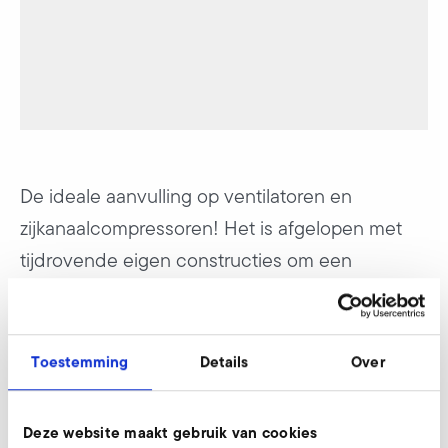
De ideale aanvulling op ventilatoren en
zijkanaalcompressoren! Het is afgelopen met
tijdrovende eigen constructies om een
gelijkmatige luchtstroom of luchtgordijn op te
bouwen. ELEKTROR AirKnives zijn volledig van
rvs vervaardigd en (en) sturen de luchtstroom
Toestemming
Details
Over
perfect gedoseerd op de gewenste wijze naar
de gewenste plaats.
Deze website maakt gebruik van cookies