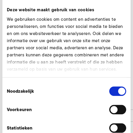
Deze website maakt gebruik van cookies
We gebruiken cookies om content en advertenties te
personaliseren, om functies voor social media te bieden
en om ons websiteverkeer te analyseren. Ook delen we
informatie over uw gebruik van onze site met onze
partners voor social media, adverteren en analyse. Deze
partners kunnen deze gegevens combineren met andere
informatie die u aan ze heeft verstrekt of die ze hebben
verzameld op basis van uw gebruik van hun services.
Toestemmingsselectie
RD 14
Noodzakelijk
d1
100
Voorkeuren
d3
165
d6
109
Statistieken