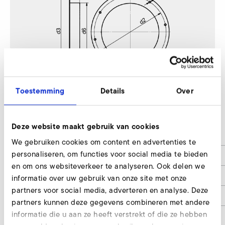
Toestemming
Details
Over
S-MP 670/47
Deze website maakt gebruik van cookies
d2
340
We gebruiken cookies om content en advertenties te
personaliseren, om functies voor social media te bieden
d3
360
en om ons websiteverkeer te analyseren. Ook delen we
d4
8 x 7
informatie over uw gebruik van onze site met onze
partners voor social media, adverteren en analyse. Deze
d6
280
partners kunnen deze gegevens combineren met andere
informatie die u aan ze heeft verstrekt of die ze hebben
h1
60