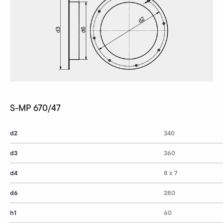
S-MP 670/47
d2
340
d3
360
d4
8 x 7
d6
280
h1
60