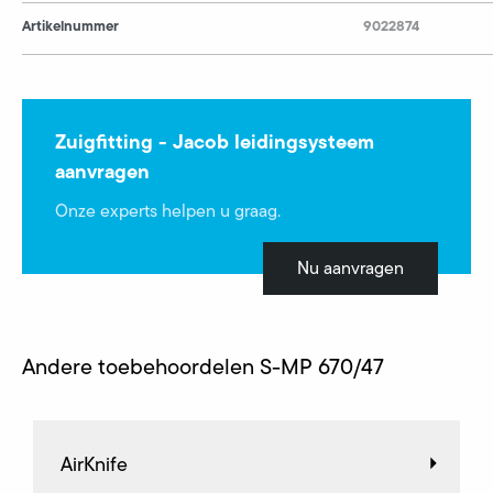
Artikelnummer
9022874
Zuigfitting - Jacob leidingsysteem
aanvragen
Onze experts helpen u graag.
Nu aanvragen
Andere toebehoordelen S-MP 670/47
AirKnife