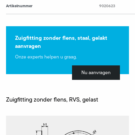
Artikelnummer
9020623
Zuigfitting zonder flens, staal, gelakt
aanvragen
Onze experts helpen u graag.
Nu aanvragen
Zuigfitting zonder flens, RVS, gelast