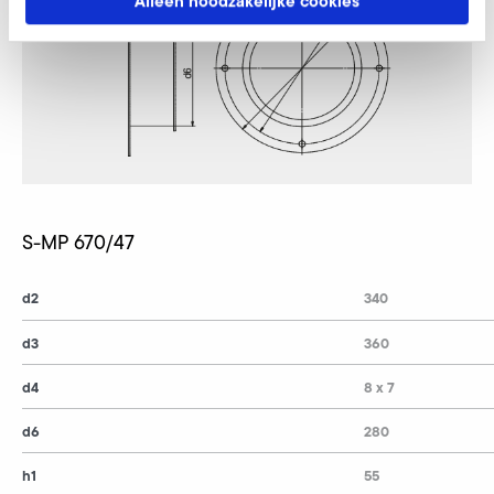
Alleen noodzakelijke cookies
S-MP 670/47
d2
340
d3
360
d4
8 x 7
d6
280
h1
55