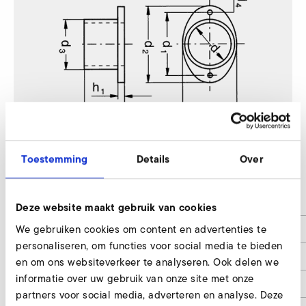
Toestemming
Details
Over
SD 20 M, SE 20
d
30
Deze website maakt gebruik van cookies
We gebruiken cookies om content en advertenties te
d1
56
personaliseren, om functies voor social media te bieden
d2
60/73
en om ons websiteverkeer te analyseren. Ook delen we
informatie over uw gebruik van onze site met onze
d4
4 x 5,5
partners voor social media, adverteren en analyse. Deze