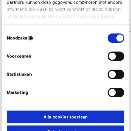
partners kunnen deze gegevens combineren met andere
d3
39
informatie die u aan ze heeft verstrekt of die ze hebben
h
35
verzameld op basis van uw gebruik van hun services.
h1
3
Toestemmingsselectie
Artikelnummer
9017383
Noodzakelijk
Voorkeuren
Gestandaardiseerde apparaatfitting,
Statistieken
druk- en zuigzijde aanvragen
Onze experts helpen u graag.
Marketing
Nu aanvragen
Alle cookies toestaan
Andere toebehoordelen SD 20 M, SE 20