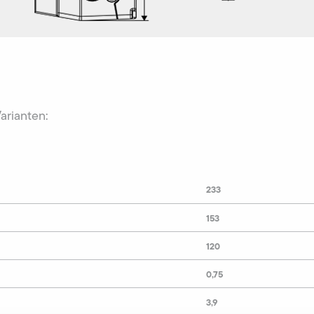
Varianten:
233
153
120
0,75
3,9