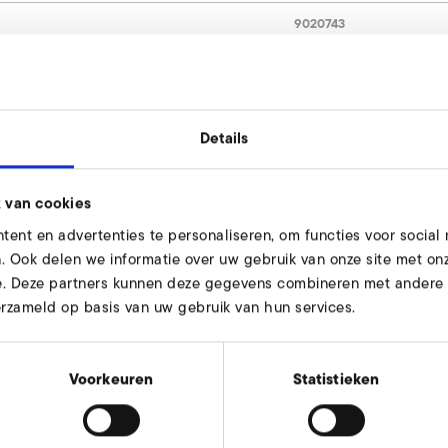
9020743
EMC-categorie C2, 400 V klasse) aanvragen
Details
n u graag.
 van cookies
ent en advertenties te personaliseren, om functies voor social
. Ook delen we informatie over uw gebruik van onze site met onz
e. Deze partners kunnen deze gegevens combineren met andere i
erzameld op basis van uw gebruik van hun services.
Voorkeuren
Statistieken
C-categorie C2, 230 V klasse)