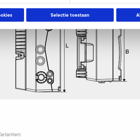
ookies
Selectie toestaan
A
Varianten: