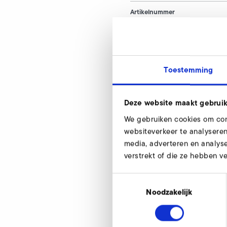
Artikelnummer
Kostal Inveor (
Toestemming
Onze experts helpe
Deze website maakt gebruik
We gebruiken cookies om cont
websiteverkeer te analyseren
media, adverteren en analys
verstrekt of die ze hebben v
Toestemmingsselectie
Noodzakelijk
Kostal Inveor (EM