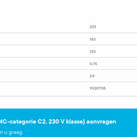
233
153
120
0,75
3,9
9020755
EMC-categorie C2, 230 V klasse) aanvragen
n u graag.