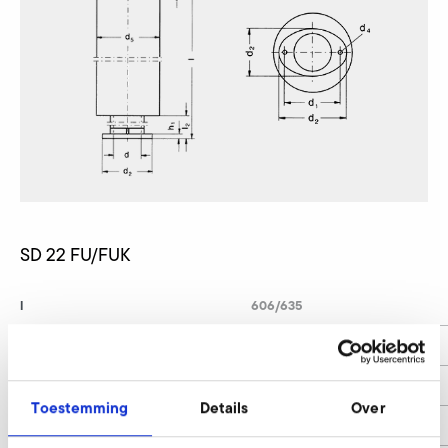
SD 22 FU/FUK
l
606/635
l1
50
l2
150
Toestemming
Details
Over
d
37/38/24