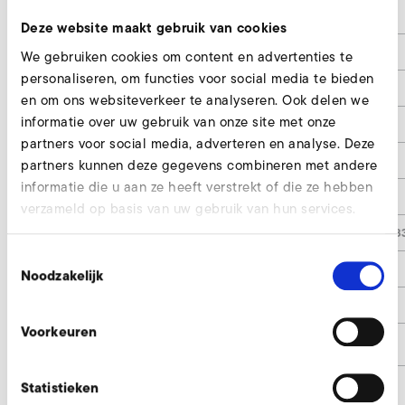
d1
58/48
Deze website maakt gebruik van cookies
d2
50/70/60
We gebruiken cookies om content en advertenties te
personaliseren, om functies voor social media te bieden
d3
45
en om ons websiteverkeer te analyseren. Ook delen we
informatie over uw gebruik van onze site met onze
d4
5,5
partners voor social media, adverteren en analyse. Deze
d5
90
partners kunnen deze gegevens combineren met andere
informatie die u aan ze heeft verstrekt of die ze hebben
h1
6
verzameld op basis van uw gebruik van hun services.
Anschlussstutzen / Connector
Art. Nr / No. 001451/000114/0048
Toestemmingsselectie
Anschlussstutzen / Connector
Art. Nr. / No. 000114
Noodzakelijk
(SD 2n M / SE 2n / SD 2n-91)
Anschlussstutzen / Connector
Art. Nr. / No. 004830
(SD 3 M / SE 3 / SD 3-91)
Voorkeuren
Artikelnummer
-9000826
Statistieken