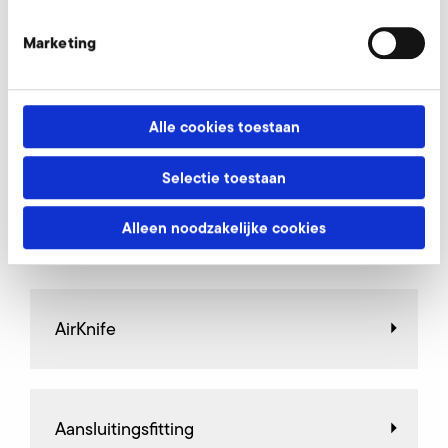
Buisgeluiddemper met
Marketing
aansluitingsfitting aanvragen
Onze experts helpen u graag.
Alle cookies toestaan
Nu aanvragen
Selectie toestaan
Alleen noodzakelijke cookies
Andere toebehoordelen SD 22 FU/FUK
AirKnife
Aansluitingsfitting