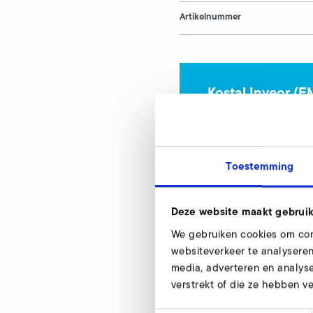
Artikelnummer
Kostal Inveor (
Onze experts helpe
Toestemming
Deze website maakt gebruik
We gebruiken cookies om cont
websiteverkeer te analyseren
Kostal Inveor (EM
media, adverteren en analys
verstrekt of die ze hebben v