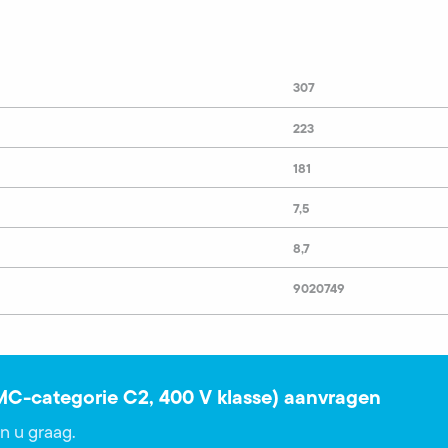
307
223
181
7,5
8,7
9020749
EMC-categorie C2, 400 V klasse) aanvragen
n u graag.