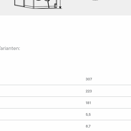
Varianten:
307
223
181
5,5
8,7