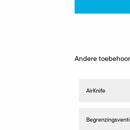
Andere toebehoo
AirKnife
Begrenzingsventi