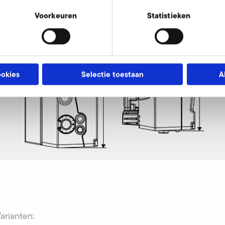
Voorkeuren
Statistieken
ookies
Selectie toestaan
A
Varianten: