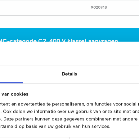
9020748
EMC-categorie C2, 400 V klasse) aanvragen
n u graag.
Details
 van cookies
ent en advertenties te personaliseren, om functies voor social
. Ook delen we informatie over uw gebruik van onze site met onz
C-categorie C2, 400 V klasse)
e. Deze partners kunnen deze gegevens combineren met andere i
erzameld op basis van uw gebruik van hun services.