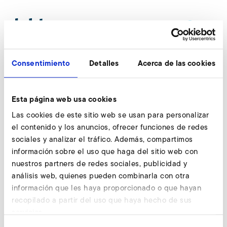
ESPAÑOL
Consentimiento
Detalles
Acerca de las cookies
Nosotros le ayudamos.
Esta página web usa cookies
En todo el mundo.
Las cookies de este sitio web se usan para personalizar
el contenido y los anuncios, ofrecer funciones de redes
sociales y analizar el tráfico. Además, compartimos
Por favor seleccione el departamento
información sobre el uso que haga del sitio web con
requerido (p.e., Recursos Humanos, Servicio
nuestros partners de redes sociales, publicidad y
Postventa) así como el país
análisis web, quienes pueden combinarla con otra
correspondiente. Encontrará de este modo
información que les haya proporcionado o que hayan
el contacto adecuado a sus necesidades.
recopilado a partir del uso que haya hecho de sus
servicios.