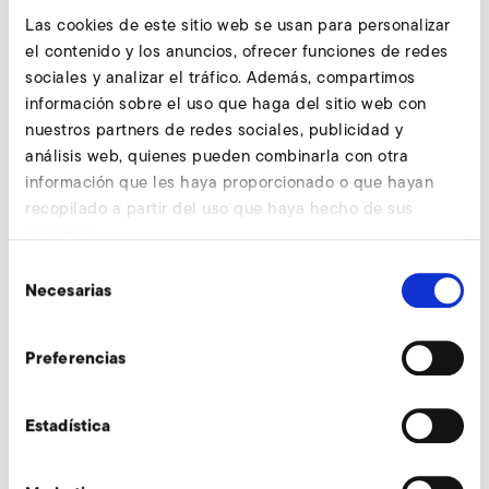
Las cookies de este sitio web se usan para personalizar
el contenido y los anuncios, ofrecer funciones de redes
sociales y analizar el tráfico. Además, compartimos
Aire de proceso con
información sobre el uso que haga del sitio web con
ventiladores de gran
nuestros partners de redes sociales, publicidad y
análisis web, quienes pueden combinarla con otra
volumen
información que les haya proporcionado o que hayan
recopilado a partir del uso que haya hecho de sus
Uso de nuestros ventiladores radiales
servicios.
de baja presión para el transporte de
aire de proceso en la fabricación de
Selección
embutidos.
Necesarias
de
consentimiento
sepa más
Preferencias
Estadística
Suministro de aire limpio en una
refinería