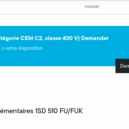
9020747
catégorie CEM C2, classe 400 V) Demander
 à votre disposition.
Dem
lémentaires 1SD 510 FU/FUK