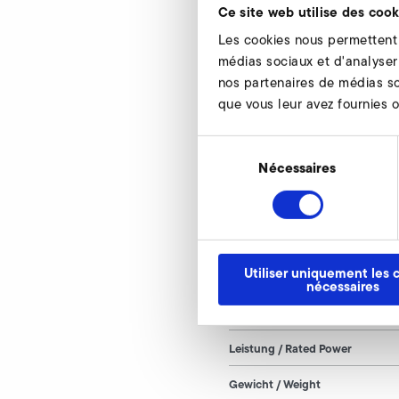
Ce site web utilise des cook
Les cookies nous permettent d
médias sociaux et d'analyser 
nos partenaires de médias so
que vous leur avez fournies ou
1SD 510 FU/FUK
Nur gültig für folgende 
Sélection
du
Nécessaires
1SD 510 FU/FUK 80 H
consentement
L
Utiliser uniquement les 
B
nécessaires
H
Leistung / Rated Power
Gewicht / Weight