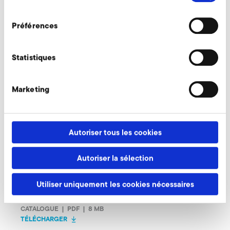
consentement
Préférences
Présentation du produit
Statistiques
Ventilateurs radiaux
Aluminium
Marketing
702013_KA_HRD_dt_engl_V2.pdf
Autoriser tous les cookies
CATALOGUE | PDF | 11 MB
Autoriser la sélection
TÉLÉCHARGER
Utiliser uniquement les cookies nécessaires
HRD_CN_EN_05-2018.pdf
CATALOGUE | PDF | 8 MB
TÉLÉCHARGER