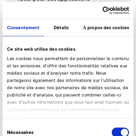
Déplacement de volumes d’air moyens
avec des résistances d’installation
importantes
Consentement
Détails
À propos des cookies
Aspiration de gaz et de vapeurs
Refroidissement d’appareils et d’éléments
Ce site web utilise des cookies.
de machine
Ventilation et aération d’installations avec
Les cookies nous permettent de personnaliser le contenu
des résistances importantes
et les annonces, d'offrir des fonctionnalités relatives aux
Alimentation en air des installations de
médias sociaux et d'analyser notre trafic. Nous
séchage
partageons également des informations sur l'utilisation
Génération de sous-pression
de notre site avec nos partenaires de médias sociaux, de
Alimentation en air pour les chauffages au
publicité et d'analyse, qui peuvent combiner celles-ci
gaz, au fioul et au charbon
avec d'autres informations que vous leur avez fournies ou
qu'ils ont collectées lors de votre utilisation de leurs
Alimentation en air des installations de
services.
séchage
Utilisation pour les tables à coussin d’air
Sélection
Nécessaires
du