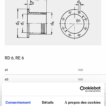
RD 6, RE 6
d1
100
d3
165
d6
109
h2
8
Consentement
Détails
À propos des cookies