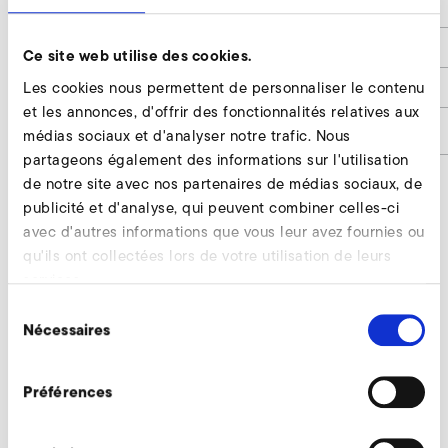
d2
139
d4
4 x 9,5
Ce site web utilise des cookies.
Les cookies nous permettent de personnaliser le contenu
h1
75
et les annonces, d'offrir des fonctionnalités relatives aux
Numéro d'article
9017365
médias sociaux et d'analyser notre trafic. Nous
partageons également des informations sur l'utilisation
de notre site avec nos partenaires de médias sociaux, de
publicité et d'analyse, qui peuvent combiner celles-ci
Raccords d'appareils standardisés, côté
avec d'autres informations que vous leur avez fournies ou
qu'ils ont collectées lors de votre utilisation de leurs
décharge Demander
services.
Nos experts restent à votre disposition.
Sélection
Nécessaires
du
Demander maintenant
consentement
Préférences
Accessoires supplémentaires RD 6, RE 6