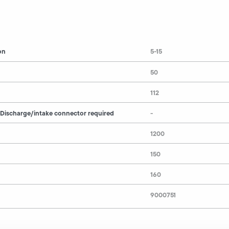
on
5-15
50
112
 Discharge/intake connector required
-
1200
150
160
9000751