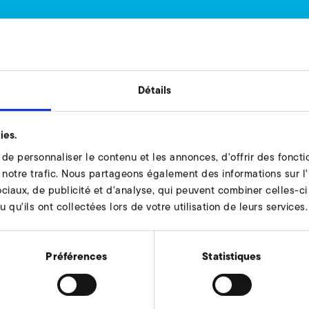
ube, côté décharge Demander
 à votre disposition.
Détails
Dem
ies.
e personnaliser le contenu et les annonces, d'offrir des fonctio
notre trafic. Nous partageons également des informations sur l'u
ciaux, de publicité et d'analyse, qui peuvent combiner celles-ci
e, côté admission
 qu'ils ont collectées lors de votre utilisation de leurs services.
Préférences
Statistiques