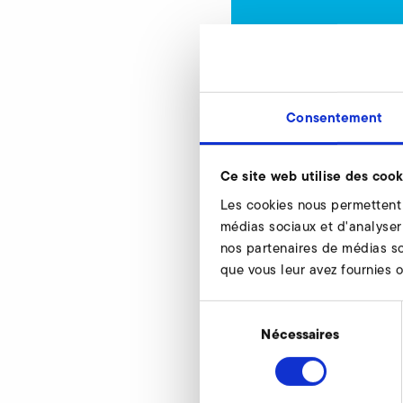
Silencieux de t
Nos experts restent
Consentement
Ce site web utilise des cook
Les cookies nous permettent d
médias sociaux et d'analyser 
nos partenaires de médias so
Silencieux de tub
que vous leur avez fournies ou
Sélection
du
Nécessaires
consentement