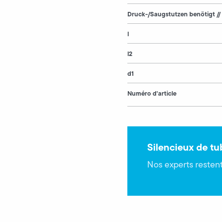
Druck-/Saugstutzen benötigt //
l
l2
d1
Numéro d'article
Silencieux de t
Nos experts restent