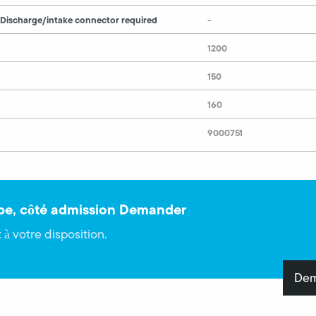
 Discharge/intake connector required
-
1200
150
160
9000751
ube, côté admission Demander
 à votre disposition.
Dem