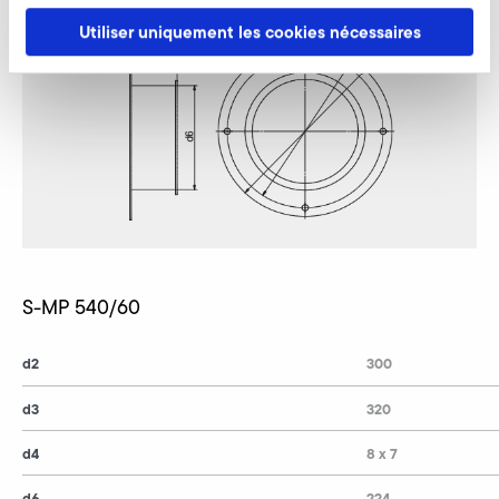
Utiliser uniquement les cookies nécessaires
S-MP 540/60
d2
300
d3
320
d4
8 x 7
d6
224