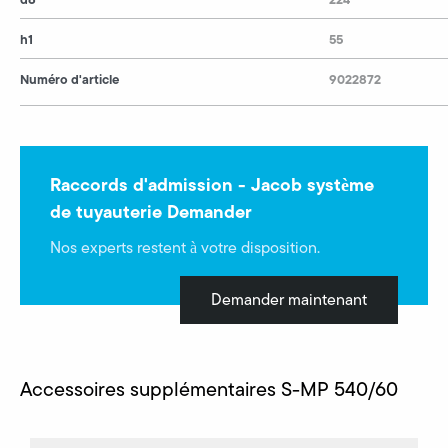
h1
55
Numéro d'article
9022872
Raccords d'admission - Jacob système
de tuyauterie Demander
Nos experts restent à votre disposition.
Demander maintenant
Accessoires supplémentaires S-MP 540/60