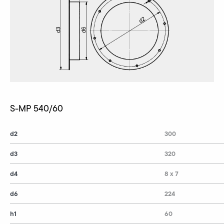
S-MP 540/60
d2
300
d3
320
d4
8 x 7
d6
224
h1
60