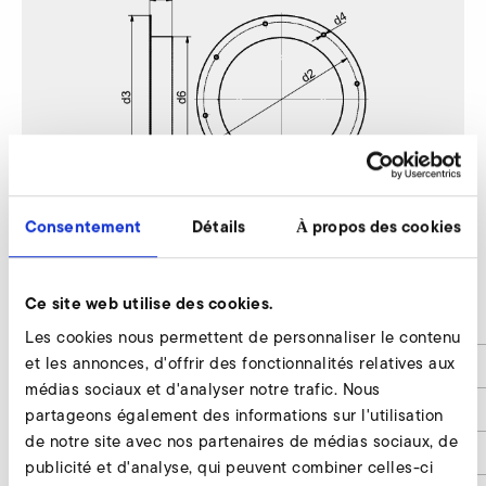
Consentement
Détails
À propos des cookies
S-MP 540/60
Ce site web utilise des cookies.
d2
300
Les cookies nous permettent de personnaliser le contenu
et les annonces, d'offrir des fonctionnalités relatives aux
d3
320
médias sociaux et d'analyser notre trafic. Nous
d4
8 x 7
partageons également des informations sur l'utilisation
de notre site avec nos partenaires de médias sociaux, de
d6
224
publicité et d'analyse, qui peuvent combiner celles-ci