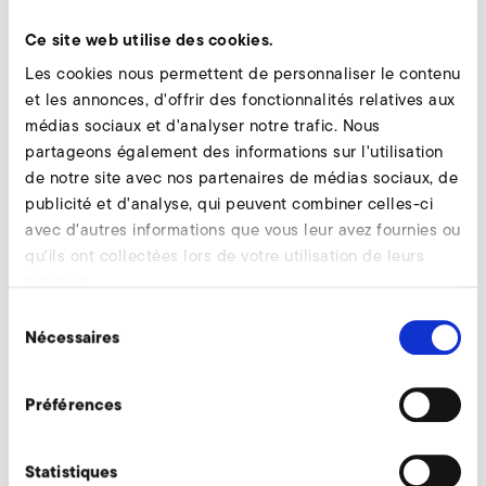
Ce site web utilise des cookies.
Cartouches de remplacement pour filtre
Les cookies nous permettent de personnaliser le contenu
fin Demander
et les annonces, d'offrir des fonctionnalités relatives aux
Nos experts restent à votre disposition.
médias sociaux et d'analyser notre trafic. Nous
partageons également des informations sur l'utilisation
Demander maintenant
de notre site avec nos partenaires de médias sociaux, de
publicité et d'analyse, qui peuvent combiner celles-ci
avec d'autres informations que vous leur avez fournies ou
qu'ils ont collectées lors de votre utilisation de leurs
Accessoires supplémentaires SD 22 M, SE 22
services.
Sélection
Nécessaires
du
AirKnife
consentement
Préférences
Statistiques
Soupapes de raccordement