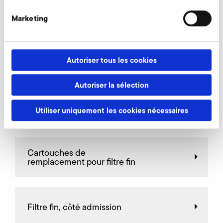
AirKnife
Marketing
Soupapes de raccordement
Autoriser tous les cookies
Autoriser la sélection
Soupapes de décharge
Utiliser uniquement les cookies nécessaires
Cartouches de
remplacement pour filtre fin
Filtre fin, côté admission