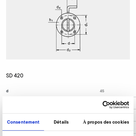
SD 420
d
45
d1
68
d2
79
Consentement
Détails
À propos des cookies
d4
6