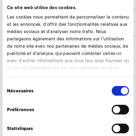
e
34
Ce site web utilise des cookies.
h1
12
Les cookies nous permettent de personnaliser le contenu
et les annonces, d'offrir des fonctionnalités relatives aux
Numéro d'article
9000105
médias sociaux et d'analyser notre trafic. Nous
partageons également des informations sur l'utilisation
de notre site avec nos partenaires de médias sociaux, de
publicité et d'analyse, qui peuvent combiner celles-ci
Valve d'étranglement Demander
avec d'autres informations que vous leur avez fournies ou
qu'ils ont collectées lors de votre utilisation de leurs
Nos experts restent à votre disposition.
services.
Sélection
Demander maintenant
Nécessaires
du
consentement
Préférences
Accessoires supplémentaires SD 420
Statistiques