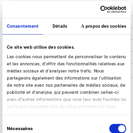
L
270
B
189
Consentement
Détails
À propos des cookies
H
140
Leistung / Rated Power
3,0
Ce site web utilise des cookies.
Les cookies nous permettent de personnaliser le contenu
Gewicht / Weight
5,0
et les annonces, d'offrir des fonctionnalités relatives aux
Numéro d'article
9020746
médias sociaux et d'analyser notre trafic. Nous
partageons également des informations sur l'utilisation
de notre site avec nos partenaires de médias sociaux, de
publicité et d'analyse, qui peuvent combiner celles-ci
avec d'autres informations que vous leur avez fournies ou
Kostal Inveor (catégorie CEM C2, classe
qu'ils ont collectées lors de votre utilisation de leurs
400 V) Demander
services.
Nos experts restent à votre disposition.
Sélection
Nécessaires
du