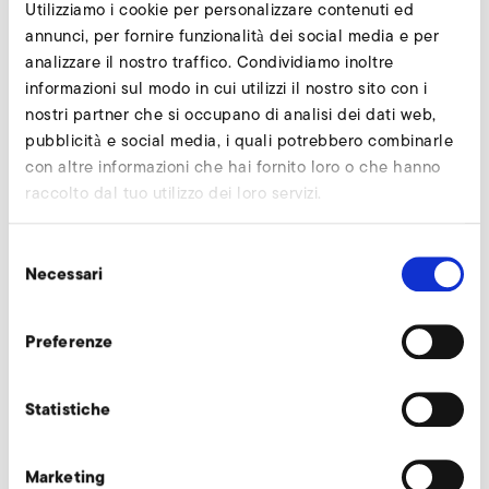
DE
Utilizziamo i cookie per personalizzare contenuti ed
annunci, per fornire funzionalità dei social media e per
analizzare il nostro traffico. Condividiamo inoltre
EN
informazioni sul modo in cui utilizzi il nostro sito con i
nostri partner che si occupano di analisi dei dati web,
pubblicità e social media, i quali potrebbero combinarle
con altre informazioni che hai fornito loro o che hanno
Svizzera - Elektror airsystems AG
raccolto dal tuo utilizzo dei loro servizi.
DE
Selezione
Necessari
del
consenso
Preferenze
Francia - Elektror airsystems SARL
Statistiche
FR
Marketing