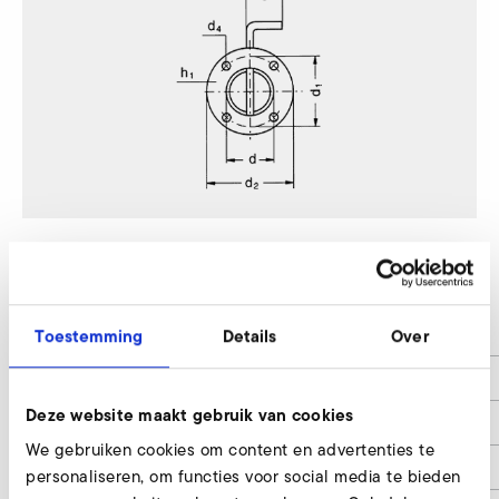
SD 2n M, SE 2n
d
38
Toestemming
Details
Over
d1
58
Deze website maakt gebruik van cookies
d2
70
We gebruiken cookies om content en advertenties te
d4
6
personaliseren, om functies voor social media te bieden