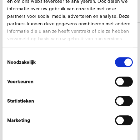
en om ons websiteverkeer te analyseren. Ook delen we
e
34
informatie over uw gebruik van onze site met onze
partners voor social media, adverteren en analyse. Deze
h1
12
partners kunnen deze gegevens combineren met andere
Artikelnummer
9000111
informatie die u aan ze heeft verstrekt of die ze hebben
verzameld op basis van uw gebruik van hun services.
Toestemmingsselectie
Smoorklep aanvragen
Noodzakelijk
Onze experts helpen u graag.
Voorkeuren
Nu aanvragen
Statistieken
Andere toebehoordelen SD 2n M, SE 2n
Marketing