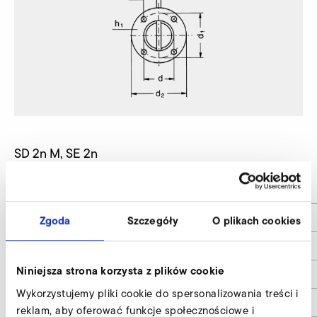
SD 2n M, SE 2n
d
38
d1
58
Zgoda
Szczegóły
O plikach cookies
d2
70
Niniejsza strona korzysta z plików cookie
d4
6
Wykorzystujemy pliki cookie do spersonalizowania treści i
e
34
reklam, aby oferować funkcje społecznościowe i