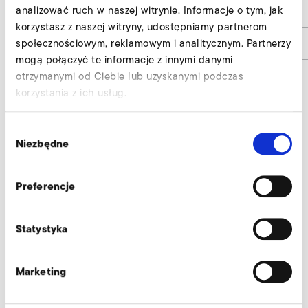
analizować ruch w naszej witrynie. Informacje o tym, jak
h1
12
korzystasz z naszej witryny, udostępniamy partnerom
Numer materiału
9000111
społecznościowym, reklamowym i analitycznym. Partnerzy
mogą połączyć te informacje z innymi danymi
otrzymanymi od Ciebie lub uzyskanymi podczas
korzystania z ich usług.
Przepustnica wyślij zapytanie
Wybór
Nasi eksperci służą profesjonalną pomocą.
Niezbędne
zgody
Zapytaj teraz
Preferencje
Statystyka
Pozostałe wyposażenie dodatkowe SD 2n M,
SE 2n
Marketing