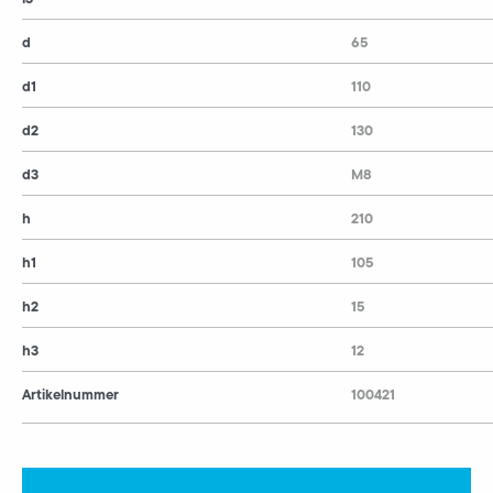
d
65
d1
110
d2
130
d3
M8
h
210
h1
105
h2
15
h3
12
Artikelnummer
100421