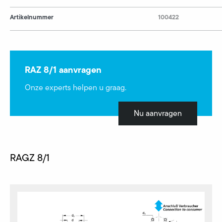
Artikelnummer
100422
RAZ 8/1 aanvragen
Onze experts helpen u graag.
Nu aanvragen
RAGZ 8/1