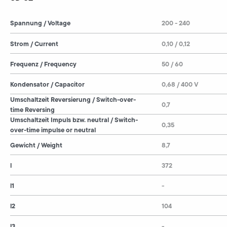
Spannung / Voltage
200 - 240
Strom / Current
0,10 / 0,12
Frequenz / Frequency
50 / 60
Kondensator / Capacitor
0,68 / 400 V
Umschaltzeit Reversierung / Switch-over-
0,7
time Reversing
Umschaltzeit Impuls bzw. neutral / Switch-
0,35
over-time impulse or neutral
Gewicht / Weight
8,7
l
372
l1
-
l2
104
l3
-