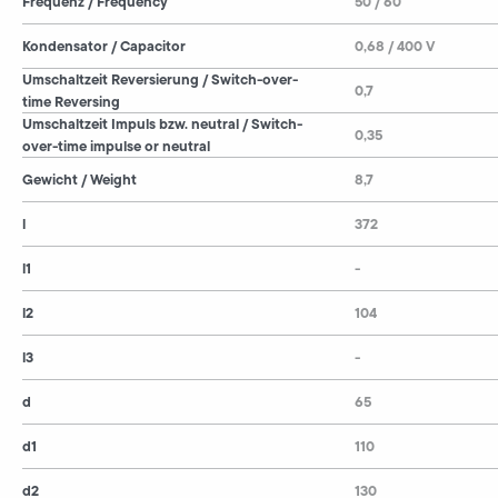
Frequenz / Frequency
50 / 60
Kondensator / Capacitor
0,68 / 400 V
Umschaltzeit Reversierung / Switch-over-
0,7
time Reversing
Umschaltzeit Impuls bzw. neutral / Switch-
0,35
over-time impulse or neutral
Gewicht / Weight
8,7
l
372
l1
-
l2
104
l3
-
d
65
d1
110
d2
130