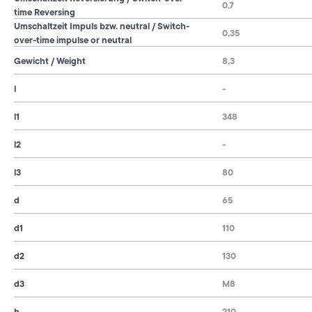
0,7
time Reversing
Umschaltzeit Impuls bzw. neutral / Switch-
0,35
over-time impulse or neutral
Gewicht / Weight
8,3
l
-
l1
348
l2
-
l3
80
d
65
d1
110
d2
130
d3
M8
h
210