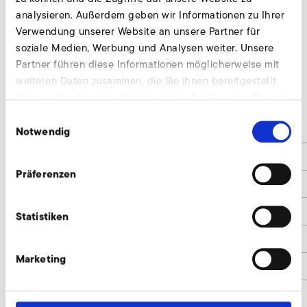
analysieren. Außerdem geben wir Informationen zu Ihrer
Verwendung unserer Website an unsere Partner für
soziale Medien, Werbung und Analysen weiter. Unsere
Partner führen diese Informationen möglicherweise mit
weiteren Daten zusammen, die Sie ihnen bereitgestellt
SD 82
haben oder die sie im Rahmen Ihrer Nutzung der Dienste
gesammelt haben.
Einwilligungsauswahl
Spannung / Voltage
200 - 240
Notwendig
Strom / Current
0,10 / 0,12
Präferenzen
Frequenz / Frequency
50 / 60
Kondensator / Capacitor
0,68 / 400 V
Statistiken
Umschaltzeit Reversierung / Switch-over-
0,7
time Reversing
Marketing
Umschaltzeit Impuls bzw. neutral / Switch-
0,35
over-time impulse or neutral
Gewicht / Weight
8,3