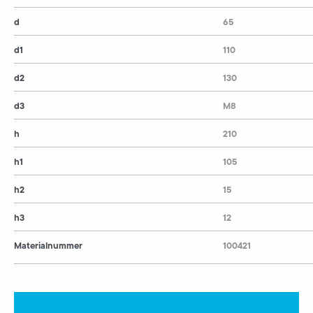
d
65
d1
110
d2
130
d3
M8
h
210
h1
105
h2
15
h3
12
Materialnummer
100421