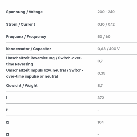
Spannung / Voltage
200 - 240
Strom / Current
0,10 / 0,12
Frequenz / Frequency
50 / 60
Kondensator / Capacitor
0,68 / 400 V
Umschaltzeit Reversierung / Switch-over-
0,7
time Reversing
Umschaltzeit Impuls bzw. neutral / Switch-
0,35
over-time impulse or neutral
Gewicht / Weight
8,7
l
372
l1
-
l2
104
l3
-