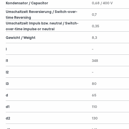
Kondensator / Capacitor
0,68 / 400 V
Umschaltzeit Reversierung / Switch-over-
0,7
time Reversing
Umschaltzeit Impuls bzw. neutral / Switch-
0,35
over-time impulse or neutral
Gewicht / Weight
8,3
l
-
l1
348
l2
-
l3
80
d
65
d1
110
d2
130