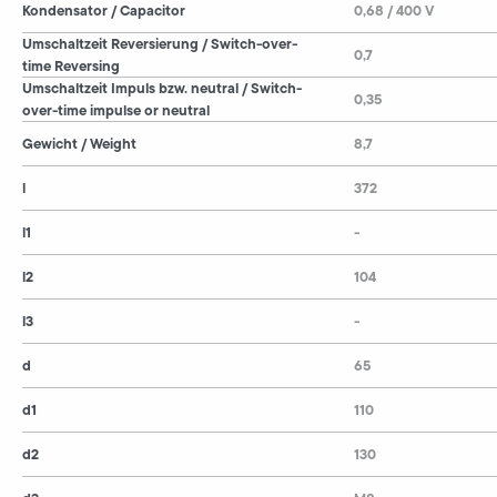
Kondensator / Capacitor
0,68 / 400 V
Umschaltzeit Reversierung / Switch-over-
0,7
time Reversing
Umschaltzeit Impuls bzw. neutral / Switch-
0,35
over-time impulse or neutral
Gewicht / Weight
8,7
l
372
l1
-
l2
104
l3
-
d
65
d1
110
d2
130