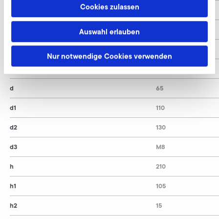
Cookies zulassen
l
-
l1
348
Auswahl erlauben
l2
-
Nur notwendige Cookies verwenden
l3
80
d
65
d1
110
d2
130
d3
M8
h
210
h1
105
h2
15