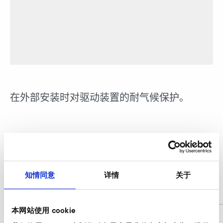
在外部安装时对驱动装置的耐气候保护。
电机盖
CFL
知情同意
详情
关于
auf Anfrage / on request
-
本网站使用 cookie
商品编号
CHO009