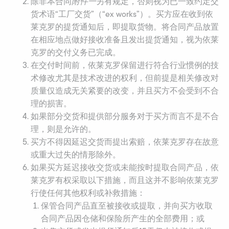
除非本合同
附件一
另有规定，否则视为已一致约定交
货术语“工厂交货”（“ex works”）。买方应在收到依
莱克罗的提货通知后，即提取货物。将合同产品放置
在相应地点做好接收准备且发出提货通知，视为依莱
克罗的交付义务已完成。
在交付时间前，依莱克罗保留进行符合行业惯例的技
术修改尤其是技术改进的权利，但前提是相关修改对
质量仅造成无关紧要的改变，并且买方不会受到不合
理的损害。
如果部分交货和提供部分服务对于买方而言不是不合
理，则是允许的。
买方不得因延迟交货而提出索赔，依莱克罗存在故意
或重大过失的情形除外。
如果买方延迟接收交货或未能按时提取合同产品，依
莱克罗有权采取以下措施，而且这并不影响依莱克罗
行使任何其他权利或补救措施：
保管合同产品直至被接收或提取，并向买方收取
合同产品因仓储和保险所产生的全部费用；或