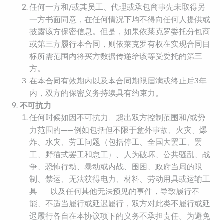
任何一方和/或其员工、代理或承包商事先未取得另
一方书面同意，在任何情况下均不得向任何人提供或
披露该方保密信息。但是，如果依莱克罗委托分包商
或第三方履行本合同，则依莱克罗有权在实现合同目
标所需范围内将买方数据传递给该等受委托的第三
方。
在本合同有效期内以及本合同期限届满或终止后3年
内，双方的保密义务持续具有约束力。
不可抗力
任何时候如因不可抗力、超出双方控制范围和/或势
力范围的——例如包括但不限于意外事故、火灾、爆
炸、水灾、劳工问题（包括停工、全国大罢工、罢
工、野猫式罢工和怠工）、人为破坏、公共骚乱、战
争、恐怖行动、暴动或内战、围困、政府当局的限
制、禁运、无法获得电力、材料、劳动用具或运输工
具——以及任何其他无法预见的事件，导致履行不
能、不适当履行或延迟履行，双方对此类不履行或延
迟履行各自在本协议项下的义务不承担责任。为避免