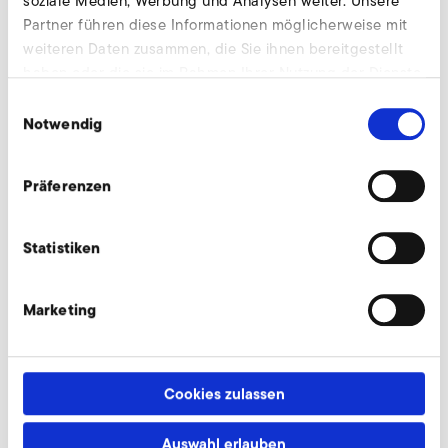
soziale Medien, Werbung und Analysen weiter. Unsere
下规定的期限是否到期，买方应立即支付其欠依莱克
Partner führen diese Informationen möglicherweise mit
罗的所有款项，而这并不影响依莱克罗行使采取其他
weiteren Daten zusammen, die Sie ihnen bereitgestellt
补救措施的权利。
haben oder die sie im Rahmen Ihrer Nutzung der Dienste
保证
gesammelt haben.
Einwilligungsauswahl
依莱克罗保证合同产品的设计、材料、工艺和性能无
Notwendig
缺陷。合同产品的材料和加工保证期限为自交付起12
个月。除非依莱克罗另行书面同意，否则该保证不适
用于二手产品采购。
Präferenzen
依莱克罗在其公开说明（例如目录、小册子、传单、
广告、插图、宣传和价目表）中所含的关于合同产品
Statistiken
特性的声明或描述，仅在成为本合同组成部分时，才
构成对产品质量规格的表述。
买方有义务在收到合同产品后的适当期限内，最迟为
Marketing
5个工作日以内，检查合同产品。如在前述检查期限
内未提出任何异议或索赔，则视为交付已被接受。
经依莱克罗核实，如发现合同产品有任何缺陷，依莱
Cookies zulassen
克罗有权在保修期内自行决定维修或更换。
与保修请求相关并经过依莱克罗确认的缺陷材料应当
Auswahl erlauben