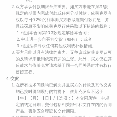
响。
双方承认付款期限至关重要。如买方未能在
第
3.1
款
规定的期限内完成付款或任何分期付款，依莱克罗有
权以每日0.2‰的利率向买方收取逾期付款罚息，并
且该罚息不影响依莱克罗行使采取以下措施的权利：
根据本合同第10.3款规定解除本合同；
中止进一步向买方交货（如有）；或者
根据法律寻求任何其他权利或补救措施。
买方只能以具有法律约束力、无争议或依莱克罗认可
的反请求来抵销依莱克罗的主张。此外，买方仅在其
反请求与依莱克罗请求基于同一合同关系时才有权行
使留置权。
交货
在所有技术问题均已解决并且买方的付款及其他义务
均已按时得到履行的前提下，依莱克罗应不迟于
【年】【月】【日】/【选项：】本合同
附件一
中规
定的约定日期，交付包括相关部件和文件在内的合同
产品。否则应合理延长交付期限。