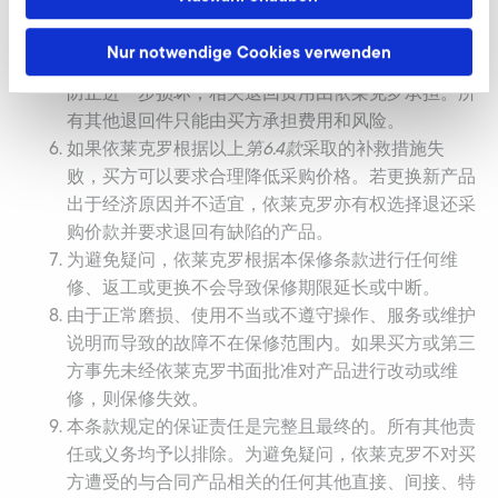
要么根据依莱克罗的请求退回依莱克罗；要么按照依
莱克罗的指示由买方自行负担费用予以销毁。若依莱
Nur notwendige Cookies verwenden
克罗要求退回，买方应确保妥善包装有缺陷的材料并
防止进一步损坏，相关退回费用由依莱克罗承担。所
有其他退回件只能由买方承担费用和风险。
如果依莱克罗根据以上
第
6.4
款
采取的补救措施失
败，买方可以要求合理降低采购价格。若更换新产品
出于经济原因并不适宜，依莱克罗亦有权选择退还采
购价款并要求退回有缺陷的产品。
为避免疑问，依莱克罗根据本保修条款进行任何维
修、返工或更换不会导致保修期限延长或中断。
由于正常磨损、使用不当或不遵守操作、服务或维护
说明而导致的故障不在保修范围内。如果买方或第三
方事先未经依莱克罗书面批准对产品进行改动或维
修，则保修失效。
本条款规定的保证责任是完整且最终的。所有其他责
任或义务均予以排除。为避免疑问，依莱克罗不对买
方遭受的与合同产品相关的任何其他直接、间接、特