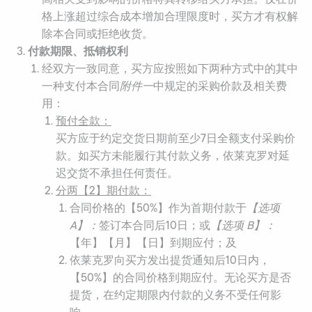
格上涨超过综合成本增加合理限度时，买方才有权解
除本合同或拒绝收货。
付款期限、抵销权利
经双方一致同意，买方应按照如下两种方式中的其中
一种支付本合同
附件一
中规定的采购价款及相关费
用：
预付全款：
买方应于约定交货日期前至少7日全额支付采购价
款。如买方未能履行其付款义务，依莱克罗对延
迟交货不承担任何责任。
分两【
2
】
期付款：
合同价格的【50%】作为首期付款于
【选项
A
】：
签订本合同后10日；或
【选项
B
】：
【年】【月】【日】到期应付；及
依莱克罗向买方发出提货通知后10日内，
【50%】的合同价格到期应付。无论买方是否
提货，在约定期限内付款的义务不受任何影