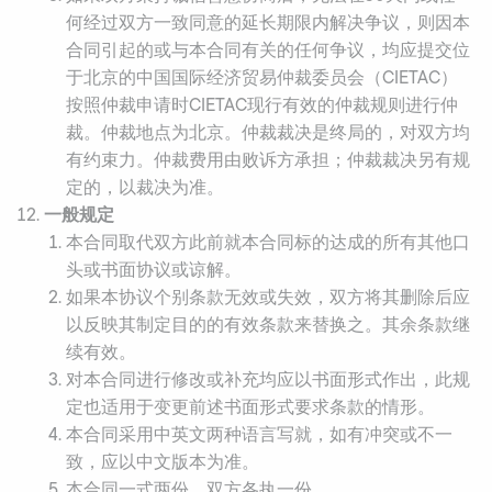
何经过双方一致同意的延长期限内解决争议，则因本
合同引起的或与本合同有关的任何争议，均应提交位
于北京的中国国际经济贸易仲裁委员会（CIETAC）
按照仲裁申请时CIETAC现行有效的仲裁规则进行仲
裁。仲裁地点为北京。仲裁裁决是终局的，对双方均
有约束力。仲裁费用由败诉方承担；仲裁裁决另有规
定的，以裁决为准。
一般规定
本合同取代双方此前就本合同标的达成的所有其他口
头或书面协议或谅解。
如果本协议个别条款无效或失效，双方将其删除后应
以反映其制定目的的有效条款来替换之。其余条款继
续有效。
对本合同进行修改或补充均应以书面形式作出，此规
定也适用于变更前述书面形式要求条款的情形。
本合同采用中英文两种语言写就，如有冲突或不一
致，应以中文版本为准。
本合同一式两份，双方各执一份。