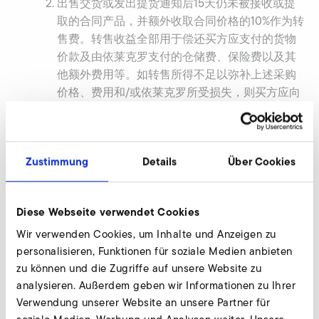
出售交货或发出提货通知后15天仍未被接收或提
取的合同产品，并额外收取合同价格的10%作为转
售费。转售收益全部用于偿还买方应支付的货物
价款及由依莱克罗支付的仓储费、保险费以及其
他额外费用等。如转售所得不足以弥补上述采购
价格、费用和/或依莱克罗所受损失，则买方应向
依莱克罗补足差额。
风险转移、所有权
/
权属转移
如交货术语“工厂交货”（“ex works”）适用，则依莱
Zustimmung
Details
Über Cookies
克罗通知买方合同产品已准备好可提取后，合同产品
毁损、灭失的风险随之转移至买方。其他情况下，合
同产品交给第一承运人后，上述风险随之转移至买
Diese Webseite verwendet Cookies
方。
买方向依莱克罗付清合同产品的全部款项前，交付货
Wir verwenden Cookies, um Inhalte und Anzeigen zu
personalisieren, Funktionen für soziale Medien anbieten
物的所有权始终归依莱克罗所有。
zu können und die Zugriffe auf unsere Website zu
买方不得对依莱克罗仍拥有所有权的合同产品进行抵
analysieren. Außerdem geben wir Informationen zu Ihrer
押、处置或以任何其他方式附加产权负担。如买方违
Verwendung unserer Website an unsere Partner für
反了此规定，则无论是否开具相应账单或
第
3.1
款
项