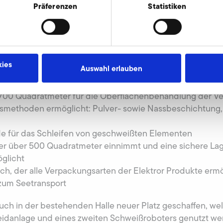
igene Energie erzeugen kann.
Präferenzen
Statistiken
che ermöglicht Investitionen in zahlreiche neue Lösungen
verbessern und zum anderen Prozesse optimieren sollen.
ies
Auswahl erlauben
allgedämmte Testkabinen, welche alle Ventilatoren zur I
ufen
 700 Quadratmeter für die Oberflächenbehandlung der Ven
methoden ermöglicht: Pulver- sowie Nassbeschichtung, 
e für das Schleifen von geschweißten Elementen
 der über 500 Quadratmeter einnimmt und eine sichere La
öglicht
ch, der alle Verpackungsarten der Elektror Produkte erm
zum Seetransport
ch in der bestehenden Halle neuer Platz geschaffen, wel
idanlage und eines zweiten Schweißroboters genutzt wer