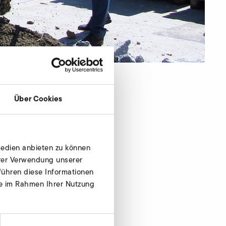
Bau einer neuen
Über Cookies
Medien anbieten zu können
en Bestellaufkommen,
hrer Verwendung unserer
führen diese Informationen
ie im Rahmen Ihrer Nutzung
ptember 2016. Die neue
.200 Quadratmetern
arzellen auf dem Dach,