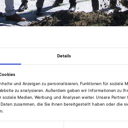
ktionsstandort Chorzów in Polen steht der 
Details
rz vor der Fertigstellung.
Cookies
halte und Anzeigen zu personalisieren, Funktionen für soziale 
Kundenwachstum und dem damit einhergehenden erhöht
 Website zu analysieren. Außerdem geben wir Informationen zu I
on Industrieventilatoren für diese Investition entschieden.
r soziale Medien, Werbung und Analysen weiter. Unsere Partner 
 Daten zusammen, die Sie ihnen bereitgestellt haben oder die s
n und ausführlichen Planung begann die Bauphase im Se
n.
dratmeter, sodass mit ihr eine Gesamtfläche von über 5
Konstruktion der Halle ermöglicht eine Installation von Sol