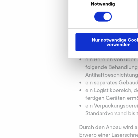
wodurch der Standort e
Notwendig
Die neu geschaffene Flä
Produktqualität weiter 
gehören unter anderem:
Nur notwendige Cook
drei hochmoderne, sch
verwenden
Auslieferung durchla
ein Bereich von über
folgende Behandlungs
Antihaftbeschichtung
ein separates Gebäud
ein Logistikbereich,
fertigen Geräten erm
ein Verpackungsberei
Standardversand bis 
Durch den Anbau wird au
Erwerb einer Laserschne