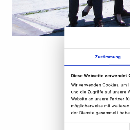
Am Elektror Produ
Zustimmung
Produktionshalle ku
Diese Webseite verwendet 
Wir verwenden Cookies, um In
Durch das anhaltende 
und die Zugriffe auf unsere
hat sich der Hersteller v
Website an unsere Partner fü
möglicherweise mit weiteren
Nach einer monatelange
der Dienste gesammelt habe
Halle umfasst 2.200 Qua
entsteht. Die spezielle 
Einwilligungsauswahl