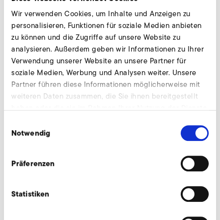
BETRIEBSANLEITUNG
PDF
8 MB
Wir verwenden Cookies, um Inhalte und Anzeigen zu
personalisieren, Funktionen für soziale Medien anbieten
HERUNTERLADEN
zu können und die Zugriffe auf unsere Website zu
analysieren. Außerdem geben wir Informationen zu Ihrer
Betriebsanleitung CF-C (en)
Verwendung unserer Website an unsere Partner für
BETRIEBSANLEITUNG
PDF
6 MB
soziale Medien, Werbung und Analysen weiter. Unsere
Partner führen diese Informationen möglicherweise mit
HERUNTERLADEN
weiteren Daten zusammen, die Sie ihnen bereitgestellt
haben oder die sie im Rahmen Ihrer Nutzung der Dienste
Betriebsanleitung CF-B (de)
gesammelt haben.
Einwilligungsauswahl
Notwendig
BETRIEBSANLEITUNG
PDF
7 MB
HERUNTERLADEN
Präferenzen
Betriebsanleitung CF-D3 (en)
Statistiken
BETRIEBSANLEITUNG
PDF
8 MB
HERUNTERLADEN