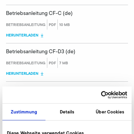
Betriebsanleitung CF-C (de)
BETRIEBSANLEITUNG
PDF
10 MB
HERUNTERLADEN
Betriebsanleitung CF-D3 (de)
BETRIEBSANLEITUNG
PDF
7 MB
HERUNTERLADEN
Betriebsanleitung CF-D5 (de)
BETRIEBSANLEITUNG
PDF
5 MB
Zustimmung
Details
Über Cookies
HERUNTERLADEN
Betriebsanleitung CF-C (pl)
Diese Webseite verwendet Cookies