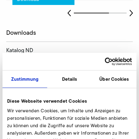
Downloads
Katalog ND
KATALOG
PDF
5 MB
HERUNTERLADEN
Zustimmung
Details
Über Cookies
Betriebsanleitung ND (fr, it, nl, da)
Diese Webseite verwendet Cookies
BETRIEBSANLEITUNG
PDF
7 MB
Wir verwenden Cookies, um Inhalte und Anzeigen zu
HERUNTERLADEN
personalisieren, Funktionen für soziale Medien anbieten
zu können und die Zugriffe auf unsere Website zu
Betriebsanleitung ND (es, pt, gr, pl)
analysieren. Außerdem geben wir Informationen zu Ihrer