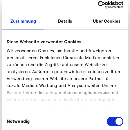
Zustimmung
Details
Über Cookies
Download
Diese Webseite verwendet Cookies
Wir verwenden Cookies, um Inhalte und Anzeigen zu
Downloads
personalisieren, Funktionen für soziale Medien anbieten
zu können und die Zugriffe auf unsere Website zu
Betriebsanleitung S-MP (fr, it, nl)
analysieren. Außerdem geben wir Informationen zu Ihrer
Verwendung unserer Website an unsere Partner für
BETRIEBSANLEITUNG
PDF
2 MB
soziale Medien, Werbung und Analysen weiter. Unsere
Partner führen diese Informationen möglicherweise mit
HERUNTERLADEN
weiteren Daten zusammen, die Sie ihnen bereitgestellt
haben oder die sie im Rahmen Ihrer Nutzung der Dienste
Betriebsanleitung S-MP (ru)
gesammelt haben.
Einwilligungsauswahl
BETRIEBSANLEITUNG
PDF
2 MB
Notwendig
HERUNTERLADEN