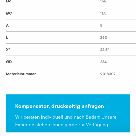
Ød
156
ØC
11,5
A
8
L
260
X°
22,5°
ØD
234
Materialnummer
9018307
Kompensator, druckseitig anfragen
Wir beraten individuell und nach Bedarf. Unsere
Experten stehen Ihnen gerne zur Verfügung.