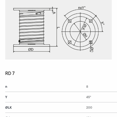
RD 7
n
8
Y
45°
ØLK
200