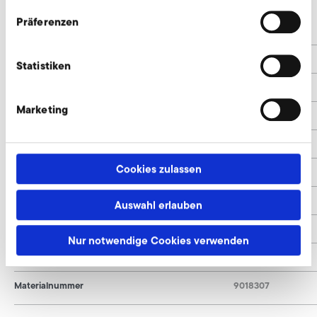
Präferenzen
n
8
Y
45°
Statistiken
ØLK
200
Marketing
Ød
156
ØC
11,5
Cookies zulassen
A
8
L
260
Auswahl erlauben
X°
22,5°
Nur notwendige Cookies verwenden
ØD
234
Materialnummer
9018307