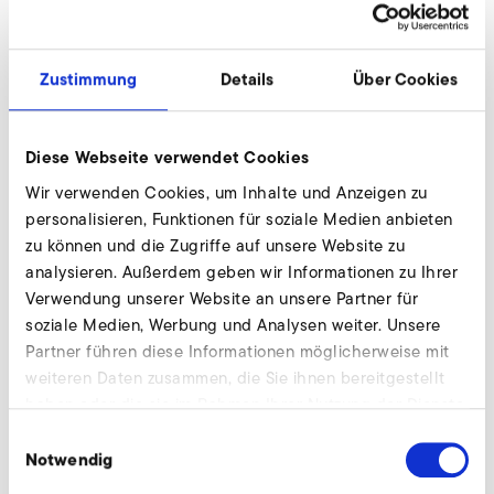
Jetzt anfragen
Zustimmung
Details
Über Cookies
Kompensator, saugseitig
Diese Webseite verwendet Cookies
Wir verwenden Cookies, um Inhalte und Anzeigen zu
personalisieren, Funktionen für soziale Medien anbieten
zu können und die Zugriffe auf unsere Website zu
analysieren. Außerdem geben wir Informationen zu Ihrer
Verwendung unserer Website an unsere Partner für
soziale Medien, Werbung und Analysen weiter. Unsere
Partner führen diese Informationen möglicherweise mit
weiteren Daten zusammen, die Sie ihnen bereitgestellt
haben oder die sie im Rahmen Ihrer Nutzung der Dienste
gesammelt haben.
Einwilligungsauswahl
Notwendig
RD 7