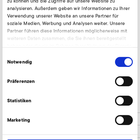
zu können und die Zugriffe auf unsere Website zu
analysieren. Außerdem geben wir Informationen zu Ihrer
Verwendung unserer Website an unsere Partner für
soziale Medien, Werbung und Analysen weiter. Unsere
Partner führen diese Informationen möglicherweise mit
weiteren Daten zusammen, die Sie ihnen bereitgestellt
haben oder die sie im Rahmen Ihrer Nutzung der Dienste
gesammelt haben.
SD 42
Einwilligungsauswahl
Notwendig
Nur gültig für folgende Varianten:
SD 42 50 Hz
Präferenzen
SD 42 60 Hz
Statistiken
l
140
d
45
Marketing
d1
68