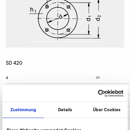
SD 420
d
49
d1
68
d2
79
Zustimmung
Details
Über Cookies
d4
5,5
h1
6