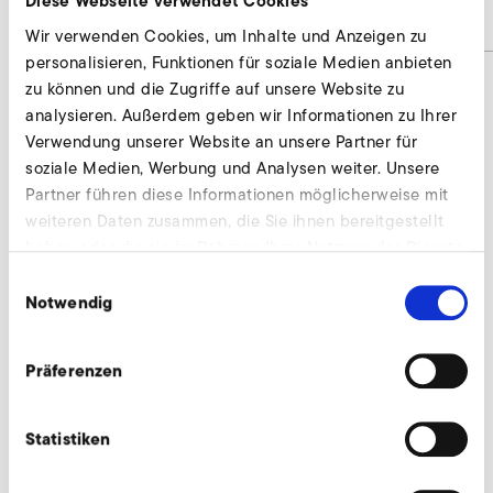
Diese Webseite verwendet Cookies
Materialnummer
9011898
Wir verwenden Cookies, um Inhalte und Anzeigen zu
personalisieren, Funktionen für soziale Medien anbieten
zu können und die Zugriffe auf unsere Website zu
analysieren. Außerdem geben wir Informationen zu Ihrer
Schweißflansch anfragen
Verwendung unserer Website an unsere Partner für
soziale Medien, Werbung und Analysen weiter. Unsere
Wir beraten individuell und nach Bedarf. Unsere
Partner führen diese Informationen möglicherweise mit
Experten stehen Ihnen gerne zur Verfügung.
weiteren Daten zusammen, die Sie ihnen bereitgestellt
haben oder die sie im Rahmen Ihrer Nutzung der Dienste
Jetzt anfragen
gesammelt haben.
Einwilligungsauswahl
Notwendig
Weiteres Zubehör für SD 420
Präferenzen
Statistiken
AirKnife