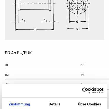
SD 4n FU/FUK
d1
68
d2
79
d4
6
h
140
Zustimmung
Details
Über Cookies
h1
10