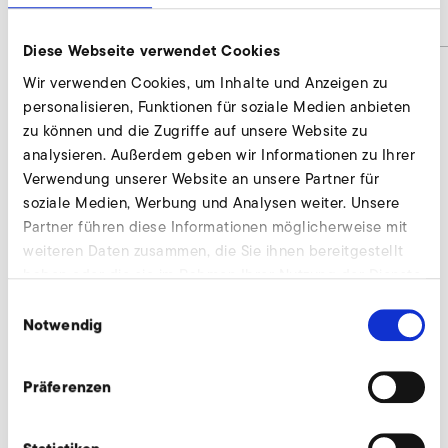
Materialnummer
9001164
Diese Webseite verwendet Cookies
Wir verwenden Cookies, um Inhalte und Anzeigen zu
personalisieren, Funktionen für soziale Medien anbieten
Zwischenstück anfragen
zu können und die Zugriffe auf unsere Website zu
analysieren. Außerdem geben wir Informationen zu Ihrer
Wir beraten individuell und nach Bedarf. Unsere
Verwendung unserer Website an unsere Partner für
Experten stehen Ihnen gerne zur Verfügung.
soziale Medien, Werbung und Analysen weiter. Unsere
Partner führen diese Informationen möglicherweise mit
Jetzt anfragen
weiteren Daten zusammen, die Sie ihnen bereitgestellt
haben oder die sie im Rahmen Ihrer Nutzung der Dienste
gesammelt haben.
Einwilligungsauswahl
Notwendig
Weiteres Zubehör für SD 4n FU/FUK
Präferenzen
AirKnife