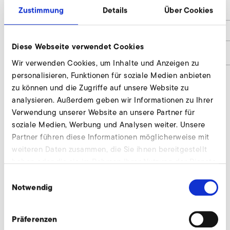
Zustimmung
Details
Über Cookies
h
50
h1
10
Diese Webseite verwendet Cookies
Materialnummer
9400857
Wir verwenden Cookies, um Inhalte und Anzeigen zu
personalisieren, Funktionen für soziale Medien anbieten
zu können und die Zugriffe auf unsere Website zu
analysieren. Außerdem geben wir Informationen zu Ihrer
Anschlussstutzen anfragen
Verwendung unserer Website an unsere Partner für
Wir beraten individuell und nach Bedarf. Unsere
soziale Medien, Werbung und Analysen weiter. Unsere
Experten stehen Ihnen gerne zur Verfügung.
Partner führen diese Informationen möglicherweise mit
weiteren Daten zusammen, die Sie ihnen bereitgestellt
haben oder die sie im Rahmen Ihrer Nutzung der Dienste
Jetzt anfragen
gesammelt haben.
Einwilligungsauswahl
Notwendig
Weiteres Zubehör für SD 6
Präferenzen