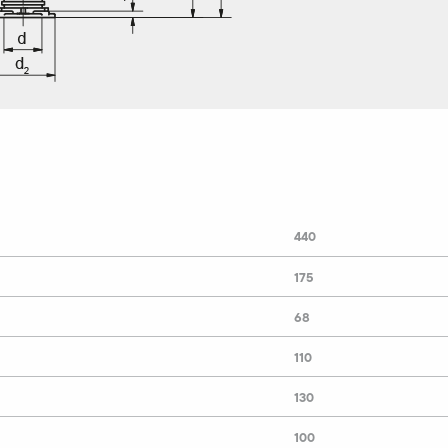
440
175
68
110
130
100