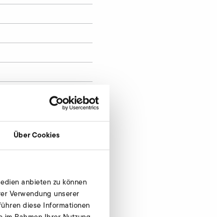
Über Cookies
Medien anbieten zu können
hrer Verwendung unserer
führen diese Informationen
ie im Rahmen Ihrer Nutzung