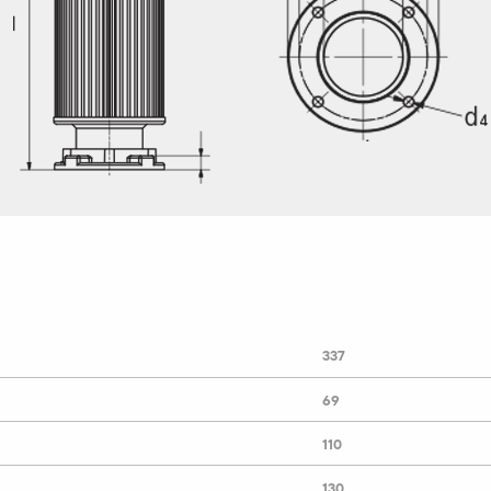
337
69
110
130