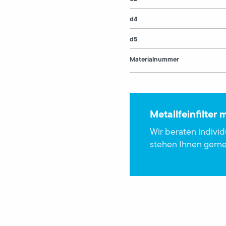
d4
d5
Materialnummer
Metallfeinfilter
Wir beraten indivi
stehen Ihnen gerne