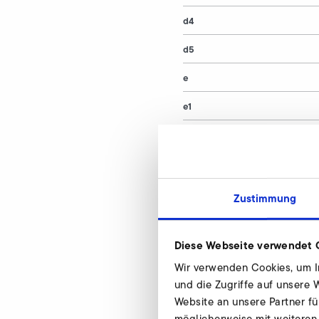
d4
d5
e
e1
h
h1
Materialnummer
Zustimmung
Diese Webseite verwendet 
Feinfilter mit A
Wir verwenden Cookies, um In
und die Zugriffe auf unsere
Wir beraten indivi
Website an unsere Partner fü
stehen Ihnen gerne
möglicherweise mit weiteren