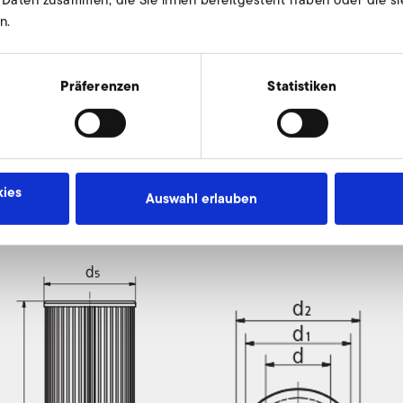
n.
Präferenzen
Statistiken
it Anschlussstutzen
ies
Auswahl erlauben