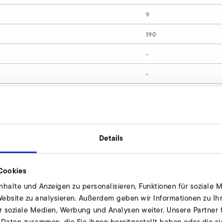
9
190
-
-
155
12
9011808
Details
Cookies
nschlussstutzen anfragen
halte und Anzeigen zu personalisieren, Funktionen für soziale 
 Website zu analysieren. Außerdem geben wir Informationen zu I
duell und nach Bedarf. Unsere Experten
r soziale Medien, Werbung und Analysen weiter. Unsere Partner 
 zur Verfügung.
 Daten zusammen, die Sie ihnen bereitgestellt haben oder die s