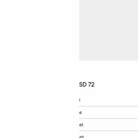
SD 72
l
d
d1
d2