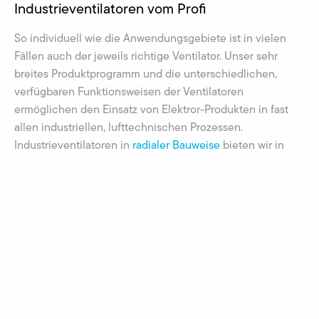
Industrieventilatoren vom Profi
So individuell wie die Anwendungsgebiete ist in vielen
Fällen auch der jeweils richtige Ventilator. Unser sehr
breites Produktprogramm und die unterschiedlichen,
verfügbaren Funktionsweisen der Ventilatoren
ermöglichen den Einsatz von Elektror-Produkten in fast
allen industriellen, lufttechnischen Prozessen.
Industrieventilatoren in
radialer Bauweise
bieten wir in
den unterschiedlichsten Ausführungen. Sie finden bei uns
Niederdruckventilatoren
,
Mitteldruckventilatoren
und
Hochdruckventilatoren
in fast allen Größen. Für
anspruchsvolle Anwendungen führen wir
Edelstahlventilatoren sowie explosionsgeschützte
ATEX
Ventilatoren
und wenn es um die Förderung von leichten
Schüttgütern geht, können Sie auf unsere
Förderventilatoren
zurückgreifen. Industrieventilatoren in
axialer Ausführung
führen wir ebenfalls als Nieder- und