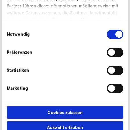
Partner führen diese Informationen möglicherweise mit
weiteren Daten zusammen, die Sie ihnen bereitgestellt
haben oder die sie im Rahmen Ihrer Nutzung der Dienste
mehr erfahren
gesammelt haben.
Einwilligungsauswahl
Notwendig
Präferenzen
Statistiken
Marketing
Großvolumige
Cookies zulassen
Industrieventilatoren
Auswahl erlauben