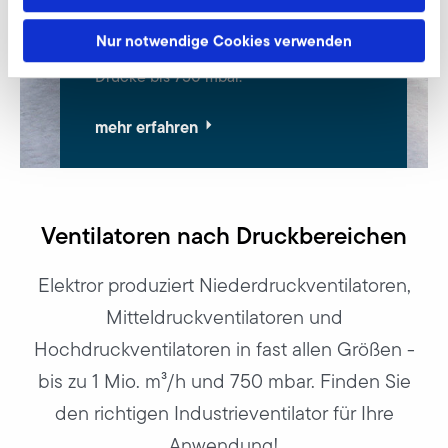
Kundenindividuelle
Industrieventilatoren mit
Nur notwendige Cookies verwenden
Volumenströmen bis 1 Mio. m³/h und
Drücke bis 750 mbar.
mehr erfahren
Ventilatoren nach Druckbereichen
Elektror produziert Niederdruckventilatoren,
Mitteldruckventilatoren und
Hochdruckventilatoren in fast allen Größen -
bis zu 1 Mio. m³/h und 750 mbar. Finden Sie
den richtigen Industrieventilator für Ihre
Anwendung!