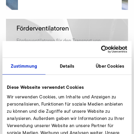
Förderventilatoren
Förderventilatoren für den Transport von
Materialien, speziell von leichten, nicht
abrasiven Schüttgütern.
Zustimmung
Details
Über Cookies
mehr erfahren
Diese Webseite verwendet Cookies
Wir verwenden Cookies, um Inhalte und Anzeigen zu
personalisieren, Funktionen für soziale Medien anbieten
Axialventilatoren
zu können und die Zugriffe auf unsere Website zu
analysieren. Außerdem geben wir Informationen zu Ihrer
Axialventilatoren für hohe Volumenströme in
Verwendung unserer Website an unsere Partner für
Verbindung mit geringen Drücken - von bis zu
soziale Medien, Werbung und Analysen weiter. Unsere
200.000 m³/h und etwa 5.200 Pa.