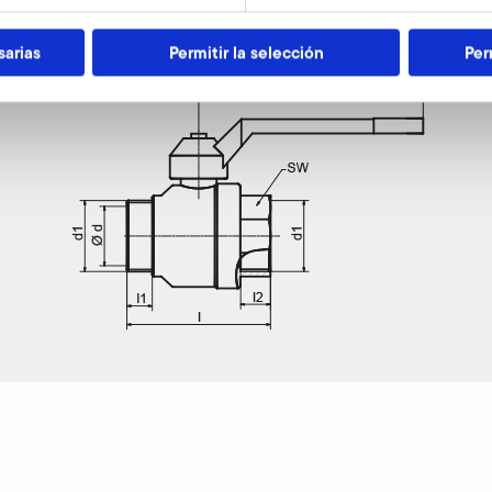
sarias
Permitir la selección
Per