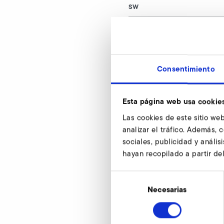
SW
N° de artículo
Consentimiento
Llave esférica p
Nuestros expertos e
Esta página web usa cookie
Las cookies de este sitio web
analizar el tráfico. Además,
sociales, publicidad y análi
hayan recopilado a partir de
Selección
de
Necesarias
consentimiento
Llave esférica par