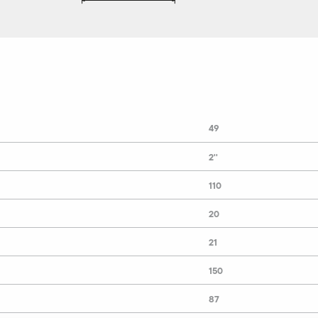
49
2''
110
20
21
150
87