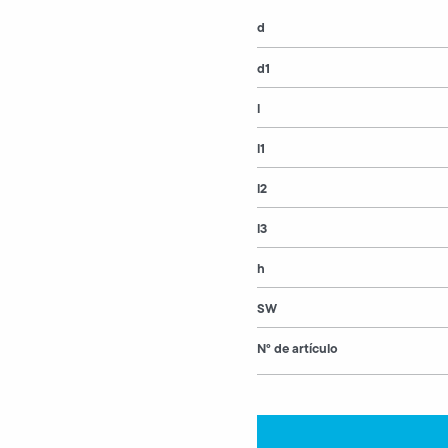
d
d1
l
l1
l2
l3
h
SW
N° de artículo