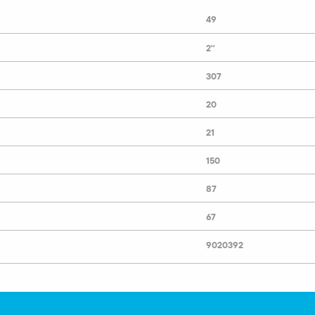
49
2''
307
20
21
150
87
67
9020392