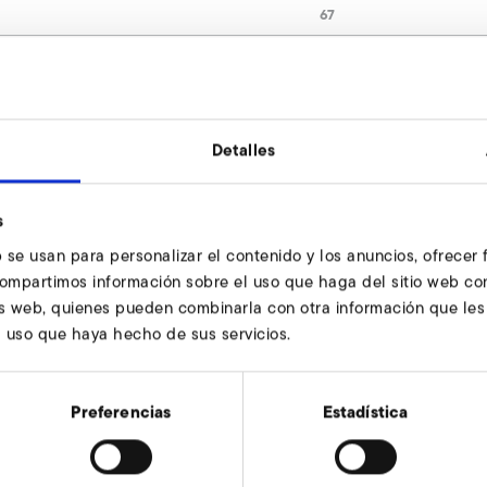
67
9013288
Detalles
ara montaje en lado de presión consultar
stán a su entera disposición.
s
 se usan para personalizar el contenido y los anuncios, ofrecer
 compartimos información sobre el uso que haga del sitio web co
sis web, quienes pueden combinarla con otra información que le
l uso que haya hecho de sus servicios.
Preferencias
Estadística
a montaje en lado de presión