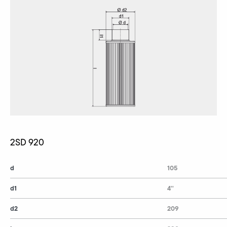
2SD 920
d
105
d1
4''
d2
209