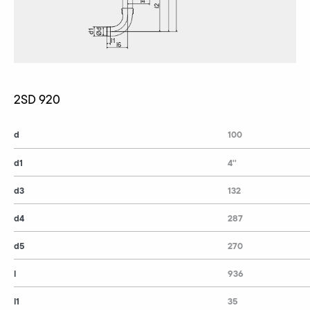
2SD 920
d
100
d1
4''
d3
132
d4
287
d5
270
l
936
l1
35