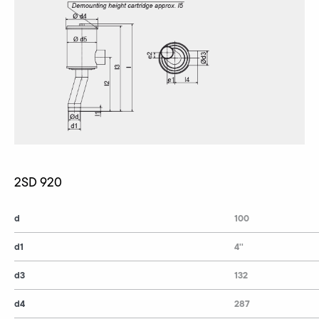
2SD 920
d
100
d1
4''
d3
132
d4
287