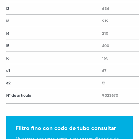
l2
634
l3
919
l4
210
l5
400
l6
165
e1
67
e2
51
N° de artículo
9023670
Filtro fino con codo de tubo consultar