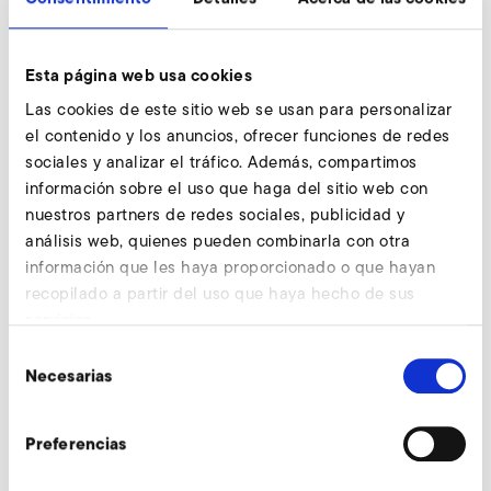
Filtro fino consultar
Esta página web usa cookies
Nuestros expertos están a su entera disposición.
Las cookies de este sitio web se usan para personalizar
Consultar ahora
el contenido y los anuncios, ofrecer funciones de redes
sociales y analizar el tráfico. Además, compartimos
información sobre el uso que haga del sitio web con
nuestros partners de redes sociales, publicidad y
Filtro fino metálico con codo de tubo
análisis web, quienes pueden combinarla con otra
información que les haya proporcionado o que hayan
recopilado a partir del uso que haya hecho de sus
servicios.
Selección
Necesarias
de
consentimiento
Preferencias