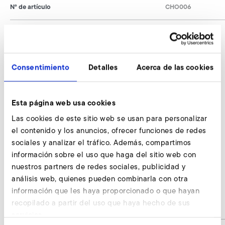
N° de artículo
CHO006
Compensador, lado de presión consultar
Consentimiento
Detalles
Acerca de las cookies
Nuestros expertos están a su entera disposición.
Esta página web usa cookies
Consultar ahora
Las cookies de este sitio web se usan para personalizar
el contenido y los anuncios, ofrecer funciones de redes
sociales y analizar el tráfico. Además, compartimos
Compensador con chapa guía, lado de
información sobre el uso que haga del sitio web con
succión
nuestros partners de redes sociales, publicidad y
análisis web, quienes pueden combinarla con otra
CFM
información que les haya proporcionado o que hayan
recopilado a partir del uso que haya hecho de sus
auf Anfrage / on request
-
servicios.