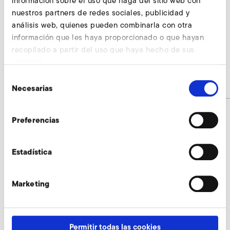
información sobre el uso que haga del sitio web con
nuestros partners de redes sociales, publicidad y
análisis web, quienes pueden combinarla con otra
AirKnife
información que les haya proporcionado o que hayan
recopilado a partir del uso que haya hecho de sus
RD 64 F
servicios.
Selección
N° de artículo
AirKnife
Necesarias
de
consentimiento
Preferencias
AirKnife consultar
Estadística
Nuestros expertos están a su entera disposición.
Marketing
Consultar ahora
Permitir todas las cookies