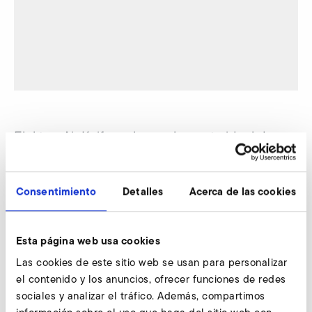
Elektror Air Knife – el complemento ideal de
ventiladores y compresores periféricos. Basta
de construcciones propias que consumen
Consentimiento
Detalles
Acerca de las cookies
tiempo, para estructurar un caudal de aire o
una cortina de aire uniforme. Elektror Air Knives
Esta página web usa cookies
conducen el caudal de aire perfectamente
Las cookies de este sitio web se usan para personalizar
dosiﬁ cado de la manera deseada al punto
el contenido y los anuncios, ofrecer funciones de redes
deseado.
sociales y analizar el tráfico. Además, compartimos