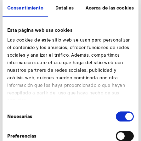
Consentimiento
Detalles
Acerca de las cookies
Esta página web usa cookies
Las cookies de este sitio web se usan para personalizar
el contenido y los anuncios, ofrecer funciones de redes
sociales y analizar el tráfico. Además, compartimos
Elektror Air Knife – el complemento ideal de
información sobre el uso que haga del sitio web con
nuestros partners de redes sociales, publicidad y
ventiladores y compresores periféricos. Basta
análisis web, quienes pueden combinarla con otra
de construcciones propias que consumen
información que les haya proporcionado o que hayan
tiempo, para estructurar un caudal de aire o
recopilado a partir del uso que haya hecho de sus
servicios.
una cortina de aire uniforme. Elektror Air Knives
Selección
conducen el caudal de aire perfectamente
Necesarias
de
dosiﬁ cado de la manera deseada al punto
consentimiento
deseado.
Preferencias