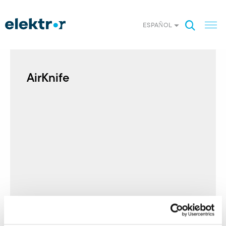
ESPAÑOL
AirKnife