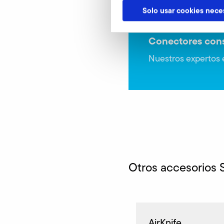
Solo usar cookies nece
Conectores cons
Nuestros expertos e
Otros accesorios 
AirKnife