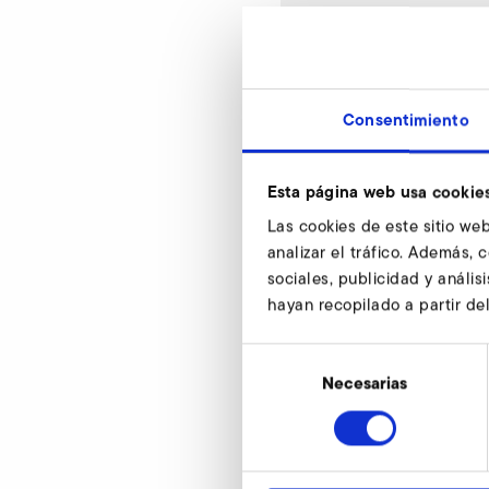
SD 4n
Consentimiento
d
Esta página web usa cookie
d1
Las cookies de este sitio web
d2
analizar el tráfico. Además,
sociales, publicidad y análi
d3
hayan recopilado a partir de
d4
Selección
h
de
Necesarias
consentimiento
h1
N° de artículo