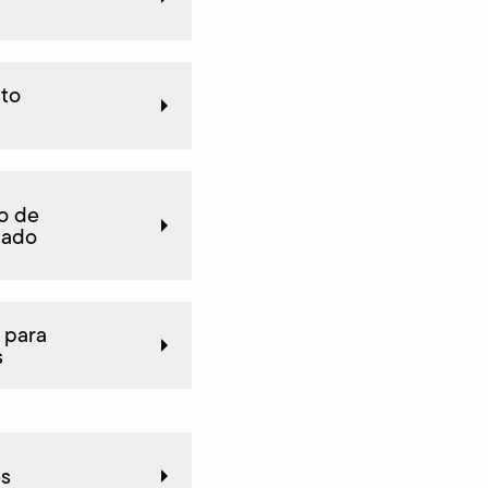
to
o de
tado
 para
s
es