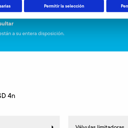
sarias
Permitir la selección
Per
ultar
stán a su entera disposición.
SD 4n
Válvulas limitadoras