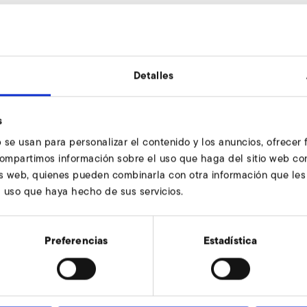
Detalles
45
s
68
 se usan para personalizar el contenido y los anuncios, ofrecer
79
 compartimos información sobre el uso que haga del sitio web co
sis web, quienes pueden combinarla con otra información que le
54
l uso que haya hecho de sus servicios.
5,5
50
Preferencias
Estadística
8
9401276