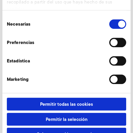
recopilado a partir del uso que haya hecho de sus
servicios.
Selección
Necesarias
de
Válvulas limitadoras
consentimiento
Preferencias
Válvulas de mariposa
Estadística
Marketing
Filtro fino, lado de succión
Permitir todas las cookies
Convertidor de frecuencia
para modo de
Permitir la selección
funcionamiento montado
encima (FUK)