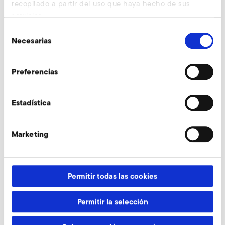
recopilado a partir del uso que haya hecho de sus
servicios.
Selección
Necesarias
de
Válvulas limitadoras
consentimiento
Preferencias
Válvulas de mariposa
Estadística
Marketing
Filtro fino, lado de succión
Permitir todas las cookies
Convertidor de frecuencia
para modo de
Permitir la selección
funcionamiento montado
encima (FUK)