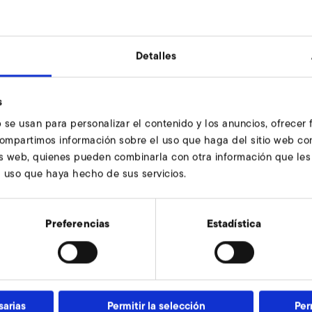
Detalles
G2 1/2" x 20
s
 se usan para personalizar el contenido y los anuncios, ofrecer
110
 compartimos información sobre el uso que haga del sitio web co
130
sis web, quienes pueden combinarla con otra información que le
l uso que haya hecho de sus servicios.
9
20
Preferencias
Estadística
12
9000439
sarias
Permitir la selección
Per