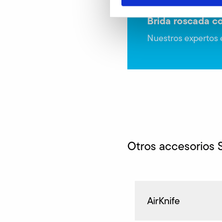
Brida roscada co
Nuestros expertos e
Otros accesorios 
AirKnife