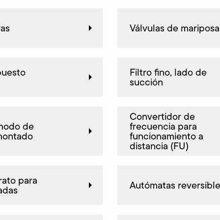
ras
Válvulas de mariposa
puesto
Filtro fino, lado de
succión
Convertidor de
 modo de
frecuencia para
montado
funcionamiento a
distancia (FU)
rato para
Autómatas reversibl
adas