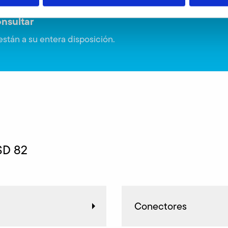
nsultar
stán a su entera disposición.
SD 82
Conectores