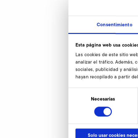
Consentimiento
SD 82
d
Esta página web usa cookie
Las cookies de este sitio web
d1
analizar el tráfico. Además,
d2
sociales, publicidad y análi
hayan recopilado a partir de
d4
Selección
h
de
Necesarias
h1
consentimiento
N° de artículo
Solo usar cookies nece