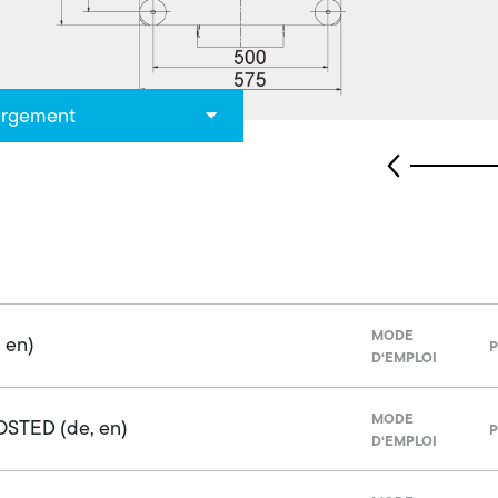
argement
MODE
 en)
P
D‘EMPLOI
MODE
STED (de, en)
P
D‘EMPLOI