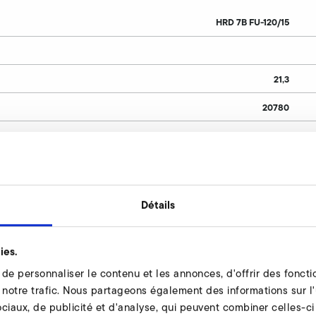
HRD 7B FU-120/15
21,3
20780
tive)
33,5
ression
17370
400
Détails
120
29,5
ies.
e personnaliser le contenu et les annonces, d'offrir des fonctio
15,0
notre trafic. Nous partageons également des informations sur l'u
ur
7115
ciaux, de publicité et d'analyse, qui peuvent combiner celles-ci