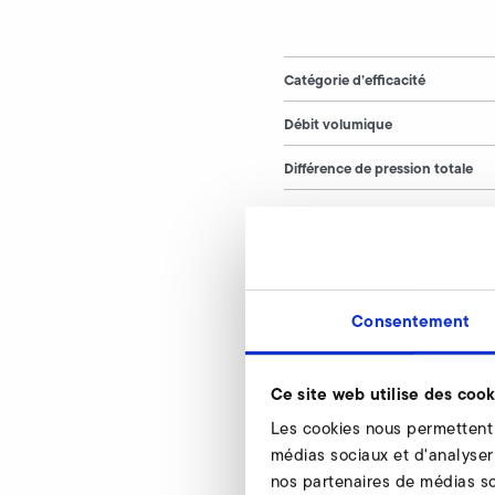
Catégorie d’efficacité
Débit volumique
Différence de pression totale
Débit volumique (pression néga
Différence de pression totale (p
négative)
Tension
Consentement
Fréquence
Courant absorbé
Ce site web utilise des cook
Les cookies nous permettent d
Puissance
médias sociaux et d'analyser 
Vitesse de rotation du ventilate
nos partenaires de médias so