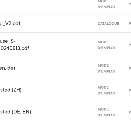
MODE
P
D‘EMPLOI
l_V2.pdf
CATALOGUE
P
_use_S-
MODE
P
0240813.pdf
D‘EMPLOI
MODE
en, de)
P
D‘EMPLOI
MODE
sted (ZH)
P
D‘EMPLOI
MODE
sted (DE, EN)
P
D‘EMPLOI