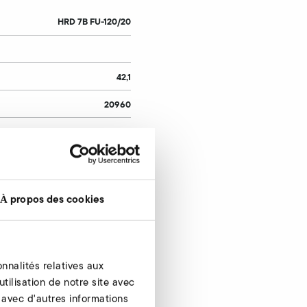
HRD 7B FU-120/20
42,1
20960
55,8
17430
400
À propos des cookies
120
39
nnalités relatives aux
20
tilisation de notre site avec
7100
 avec d'autres informations